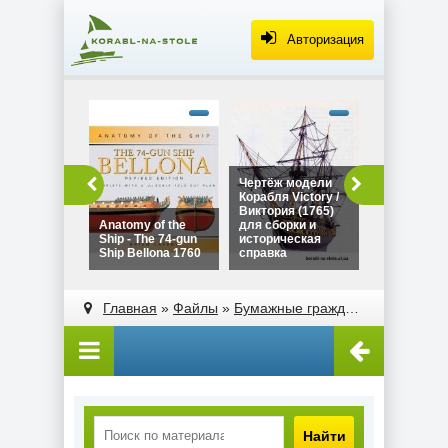
Авторизация
alt="Чертё
Дракара - с
викингов дл
сборки и
историческ
Чертёж модели
Чертёж мо
справка"
Корабля Victory /
Дракара - 
width="320"
Виктория (1765)
викингов д
height="180
Anatomy of the
для сборки и
сборки и
Ship - The 74-gun
историческая
историческ
Ship Bellona 1760
справка
справка
alt="Чертёж модели
alt="Anatomy of the
Корабля Victory /
Ship - The 74-gun
Главная
»
Файлы
»
Бумажные гражданские корабли
Виктория (1765)
Ship Bellona 1760"
для сборки и
width="320"
историческая
height="180">
справка"
width="320"
height="180">
Найти