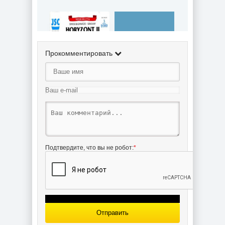
Прокомментировать
Жд паром
Hvalpsund (H.-J.
Horyzont II (JSC
Conrad) из
286) из бумаги
бумаги
Подтвердите, что вы не робот:
*
Luftkissenfahrzeug
"The Princess
Ann" Typ SRN 4
(WHM 1068) из
бумаги
Отправить