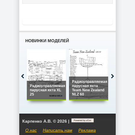
НОВИНКИ МОДЕЛЕЙ
Радиоуправляемая
Радиоуправляемая
парусная яхта
Радиоупра
парусная яхта XL
Team New Zealand
парусная я
25
NLZ 60
Star 45
Карпенко А.В. © 2026 |
О нас
Написать нам
Реклама