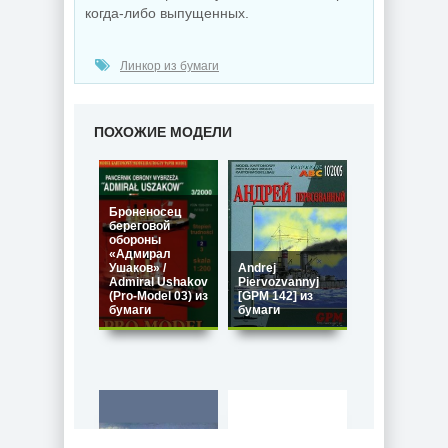
когда-либо выпущенных.
Линкор из бумаги
ПОХОЖИЕ МОДЕЛИ
Броненосец
береговой
обороны
«Адмирал
Ушаков» /
Andrej
Admiral Ushakov
Piervozvannyj
(Pro-Model 03) из
[GPM 142] из
бумаги
бумаги