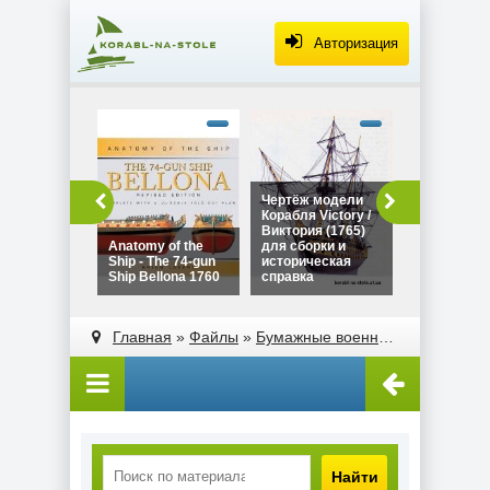
Авторизация
alt="Чертё
Дракара - с
викингов дл
сборки и
историческ
Чертёж модели
Чертёж мо
справка"
Корабля Victory /
Дракара - 
width="320"
Виктория (1765)
викингов д
height="180
Anatomy of the
для сборки и
сборки и
Ship - The 74-gun
историческая
историческ
Ship Bellona 1760
справка
справка
alt="Чертёж модели
alt="Anatomy of the
Корабля Victory /
Ship - The 74-gun
Главная
»
Файлы
»
Бумажные военные корабли
»
Л
Виктория (1765)
Ship Bellona 1760"
для сборки и
width="320"
историческая
height="180">
справка"
width="320"
height="180">
Найти