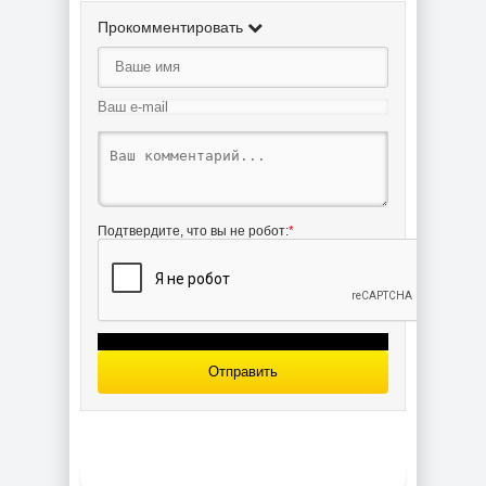
Прокомментировать
Линкор
"Бисмарк" /
DKM Bismarck
Bismarck [GPM
(WHM 1201) из
028] из бумаги
бумаги
Подтвердите, что вы не робот:
*
Линкор Бисмарк
/ Bismarck
(HMV) из бумаги
Отправить