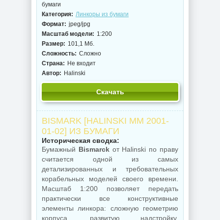
бумаги
Категория:
Линкоры из бумаги
Формат:
jpeg/jpg
Масштаб модели:
1:200
Размер:
101,1 Мб.
Сложность:
Сложно
Страна:
Не входит
Автор:
Halinski
Скачать
BISMARK [HALINSKI MM 2001-
01-02] ИЗ БУМАГИ
Историческая сводка:
Бумажный
Bismarck
от Halinski по праву
считается одной из самых
детализированных и требовательных
корабельных моделей своего времени.
Масштаб 1:200 позволяет передать
практически все конструктивные
элементы линкора: сложную геометрию
корпуса, развитую надстройку,