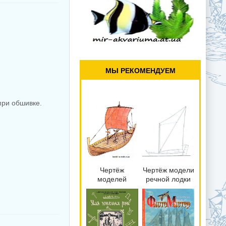
МЫ РЕКОМЕНДУЕМ
при обшивке.
Чертёж
Чертёж модели
моделей
речной лодки
Скандинавской
народа тукуна
ладьи и
Sailboat
кораблей (III–
Brazilian igarite
XI вв.) для
/ Игарите
сборки и
(XVII–XVIII) для