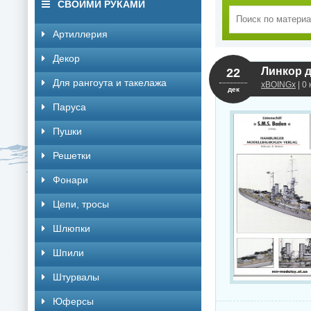
СВОИМИ РУКАМИ
Артиллерия
Декор
Линкор д
22
Для рангоута и такелажа
xBOINGx
| 0
дек
Паруса
Пушки
Решетки
Фонари
Цепи, тросы
Шлюпки
Шпили
Штурвалы
Юферсы