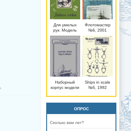
историческая
сборки и
справка
историческая
справка
Для умелых
Флотомастер
рук. Модель
№6, 2001
яхты
Наборный
Ships in scale
корпус модели
№5, 1992
.
корабля
ОПРОС
Сколько вам лет?