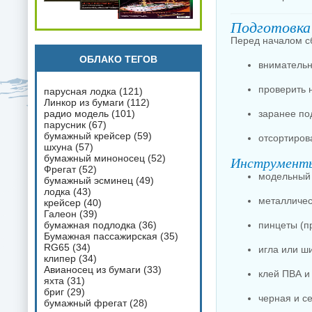
Подготовка 
Перед началом с
ОБЛАКО ТЕГОВ
внимательн
проверить 
парусная лодка
(121)
Линкор из бумаги
(112)
радио модель
(101)
заранее под
парусник
(67)
бумажный крейсер
(59)
отсортирова
шхуна
(57)
бумажный миноносец
(52)
Инструмент
Фрегат
(52)
модельный 
бумажный эсминец
(49)
лодка
(43)
металличес
крейсер
(40)
Галеон
(39)
бумажная подлодка
(36)
пинцеты (п
Бумажная пассажирская
(35)
RG65
(34)
игла или ши
клипер
(34)
Авианосец из бумаги
(33)
клей ПВА и
яхта
(31)
бриг
(29)
черная и с
бумажный фрегат
(28)