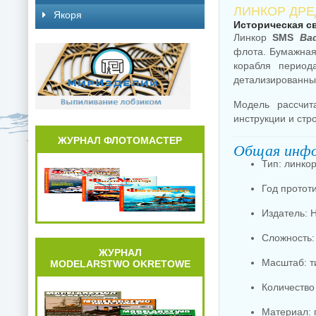
ЛИНКОР ДРЕ
Якоря
Историческая с
Линкор
SMS
Ba
флота. Бумажна
корабля период
детализированных
Модель рассчит
инструкции и стр
ЖУРНАЛ ФЛОТОМАСТЕР
Общая инфо
Тип: линко
Год протот
Издатель: 
Сложность:
ЖУРНАЛ
Масштаб: т
MODELARSTWO OKRETOWE
Количество
Материал: 