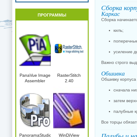
Сборка корп
Каркас
ПРОГРАММЫ
Сборка начинаетс
киль;
поперечные
усиление д
Важно строго вы
Обшивка
PanaVue Image
RasterStitch
Обшивку корпуса
Assembler
2.40
сначала ни
затем верх
палубные к
Все торцы обязат
Палубы и н
PanoramaStudio2Pro.2.5.0.164.x86.Port
WinDjView