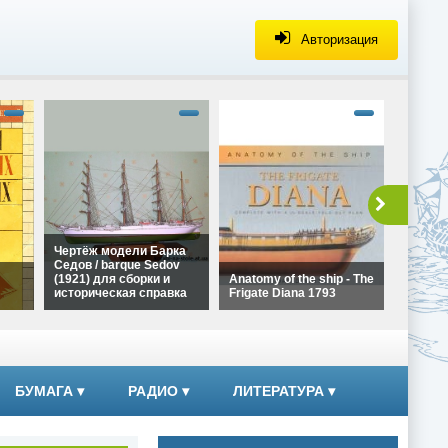
Авторизация
alt="Че
Галеона
Ла Коро
сборки 
справка
height=
Чертёж
Чертёж модели Барка
Галеона
Седов / barque Sedov
Ла Коро
(1921) для сборки и
Anatomy of the ship - The
сборки
историческая справка
Frigate Diana 1793
справк
alt="Чертёж модели
alt="Anatomy of the ship -
Барка Седов / barque
The Frigate Diana 1793"
ких
Sedov (1921) для сборки
width="320"
и историческая справка"
height="180">
width="320"
БУМАГА
▾
РАДИО
▾
ЛИТЕРАТУРА
▾
height="180">