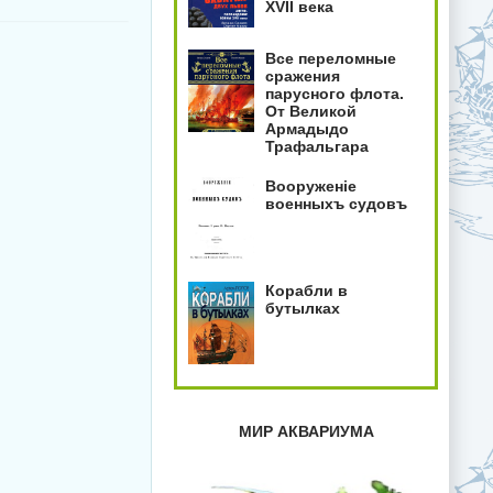
XVII века
Все переломные
сражения
парусного флота.
От Великой
Армадыдо
Трафальгара
Вооруженiе
военныхъ судовъ
Корабли в
бутылках
МИР АКВАРИУМА