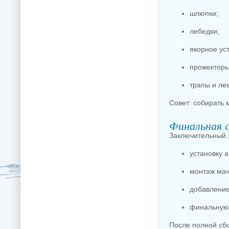
шлюпки;
лебедки;
якорное ус
прожекторы
трапы и ле
Совет: собирать 
Финальная 
Заключительный 
установку 
монтаж мачт
добавление
финальную 
После полной сбо