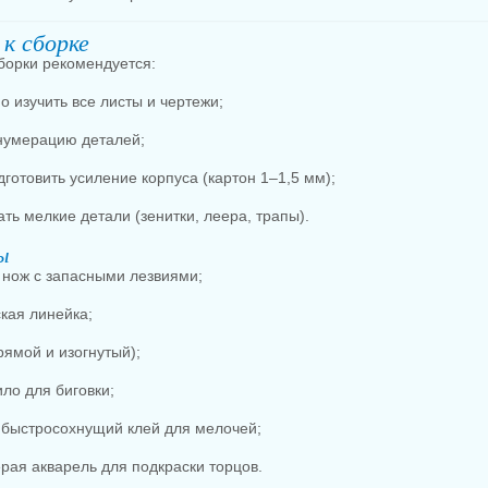
к сборке
борки рекомендуется:
о изучить все листы и чертежи;
нумерацию деталей;
готовить усиление корпуса (картон 1–1,5 мм);
ть мелкие детали (зенитки, леера, трапы).
ы
нож с запасными лезвиями;
кая линейка;
рямой и изогнутый);
ло для биговки;
 быстросохнущий клей для мелочей;
ерая акварель для подкраски торцов.