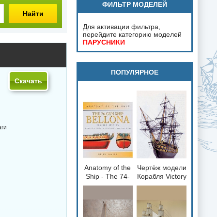
ФИЛЬТР МОДЕЛЕЙ
Найти
Для активации фильтра,
перейдите категорию моделей
ПАРУСНИКИ
ПОПУЛЯРНОЕ
Скачать
аги
Anatomy of the
Чертёж модели
loading="lazy"
loading="lazy"
Ship - The 74-
Корабля Victory
decoding="async"
decoding="async"
gun Ship
/ Виктория
fetchpriority="low">
fetchpriority="low">
Bellona 1760
(1765) для
сборки и
историческая