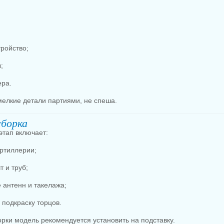
тройство;
;
ера.
мелкие детали партиями, не спеша.
сборка
этап включает:
артиллерии;
 и труб;
 антенн и такелажа;
подкраску торцов.
рки модель рекомендуется установить на подставку.