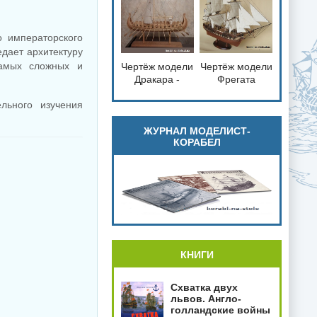
справка
 императорского
дает архитектуру
самых сложных и
Чертёж модели
Чертёж модели
loading="lazy"
loading="lazy"
Дракара -
Фрегата
decoding="async"
decoding="async"
судно викингов
Паллада /
fetchpriority="low">
fetchpriority="low">
льного изучения
для сборки и
Frigate Pallada
историческая
(1832) для
справка
сборки и
ЖУРНАЛ МОДЕЛИСТ-
КОРАБЕЛ
историческая
справка
КНИГИ
Схватка двух
львов. Англо-
голландские войны