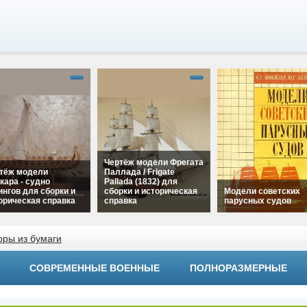
Чертёж модели Фрегата
тёж модели
Паллада / Frigate
кара - судно
Pallada (1832) для
ингов для сборки и
сборки и историческая
Модели советских
орическая справка
справка
парусных судов
"Чертёж модели
alt="Чертёж модели
ара - судно
оры из бумаги
Фрегата Паллада /
alt="Модели советс
нгов для сборки и
Frigate Pallada (1832)
парусных судов"
рическая справка"
для сборки и
width="320"
h="320"
СОВРЕМЕННЫЕ ВОЕННЫЕ
ПОЛНОРАЗМЕРНЫЕ
историческая справка"
height="180">
ht="180">
width="320"
height="180">