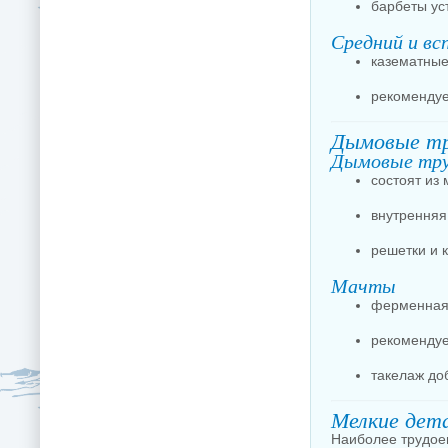
барбеты ус
Средний и вс
казематные
рекомендуе
Дымовые т
Дымовые тр
состоят из
внутренняя
решетки и 
Мачты
ферменная 
рекомендуе
такелаж до
Мелкие дет
Наиболее трудое