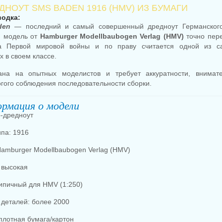
ДНОУТ SMS BADEN 1916 (HMV) ИЗ БУМАГИ
водка:
den
— последний и самый совершенный дредноут Германского
я модель от
Hamburger Modellbaubogen Verlag (HMV)
точно пере
а Первой мировой войны и по праву считается одной из 
 в своем классе.
ана на опытных моделистов и требует аккуратности, внимате
огого соблюдения последовательности сборки.
рмация о модели
р-дредноут
ипа: 1916
Hamburger Modellbaubogen Verlag (HMV)
 высокая
ипичный для HMV (1:250)
 деталей: более 2000
плотная бумага/картон