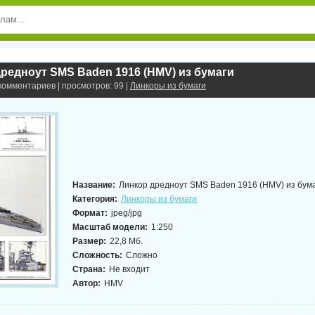
редноут SMS Baden 1916 (HMV) из бумаги
 комментариев | просмотров: 99 |
Линкоры из бумаги
Название:
Линкор дредноут SMS Baden 1916 (HMV) из бум
Категория:
Линкоры из бумаги
Формат:
jpeg/jpg
Масштаб модели:
1:250
Размер:
22,8 Мб.
Сложность:
Сложно
Страна:
Не входит
Автор:
HMV