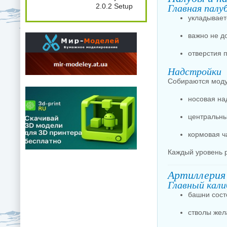
Главная палу
2.0.2 Setup
укладывает
важно не д
отверстия 
Надстройки
Собираются моду
носовая на
центральны
кормовая ч
Каждый уровень 
Артиллерия
Главный кали
башни сост
стволы жел