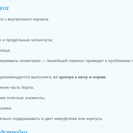
уса
я с внутреннего каркаса:
 и продольные шпангоуты;
нища.
держивать геометрию — малейший перекос приведет к проблемам 
 рекомендуется выполнять
от центра к носу и корме
:
жняя часть борта;
ние поясные элементы;
ромки.
ельно подкрашивать в цвет камуфляжа или корпуса.
адстройки