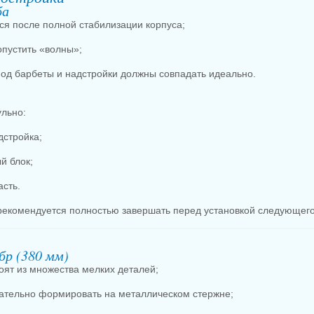
ба
ся после полной стабилизации корпуса;
опустить «волны»;
под барбеты и надстройки должны совпадать идеально.
льно:
дстройка;
й блок;
асть.
рекомендуется полностью завершать перед установкой следующего
бр (380 мм)
оят из множества мелких деталей;
ательно формировать на металлическом стержне;