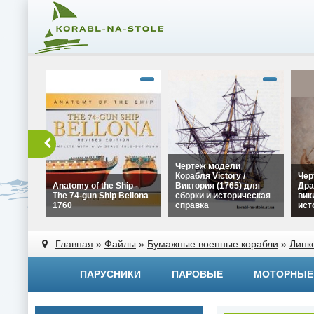
Чертёж модели
Корабля Victory /
Чер
Anatomy of the Ship -
Виктория (1765) для
Дра
The 74-gun Ship Bellona
сборки и историческая
вик
1760
справка
ист
alt="Чертёж модели
alt=
alt="Anatomy of the Ship -
Корабля Victory /
Драк
Главная
»
Файлы
»
Бумажные военные корабли
»
Линк
The 74-gun Ship Bellona
Виктория (1765) для
вики
1760" width="320"
сборки и историческая
исто
height="180">
справка" width="320"
widt
ПАРУСНИКИ
ПАРОВЫЕ
МОТОРНЫЕ
height="180">
heig