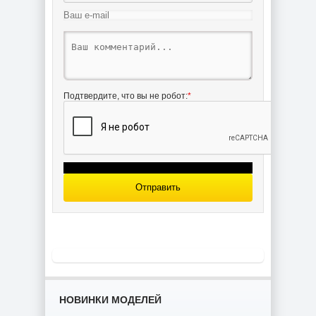
Modelarz 1983-
Model 115] из
03] из бумаги
бумаги
Подтвердите, что вы не робот:
*
ORP Jaskolka
[Halinski MM
1997-02] из
бумаги
Отправить
НОВИНКИ МОДЕЛЕЙ