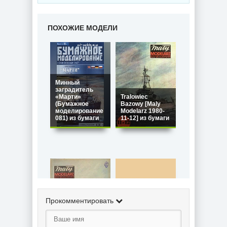
ПОХОЖИЕ МОДЕЛИ
Минный
заградитель
«Марти»
Tralowiec
(Бумажное
Bazowy [Maly
моделирование
Modelarz 1980-
081) из бумаги
11-12] из бумаги
Прокомментировать
Kormoran [Maly
ORP "Gryf" [Fly