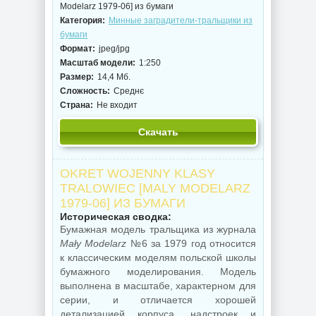
Modelarz 1979-06] из бумаги
Категория:
Минные заградители-тральщики из
бумаги
Формат:
jpeg/jpg
Масштаб модели:
1:250
Размер:
14,4 Мб.
Сложность:
Среднє
Страна:
Не входит
Скачать
OKRET WOJENNY KLASY
TRALOWIEC [MALY MODELARZ
1979-06] ИЗ БУМАГИ
Историческая сводка:
Бумажная модель тральщика из журнала
Mały Modelarz
№6 за 1979 год относится
к классическим моделям польской школы
бумажного моделирования. Модель
выполнена в масштабе, характерном для
серии, и отличается хорошей
детализацией корпуса, надстроек и