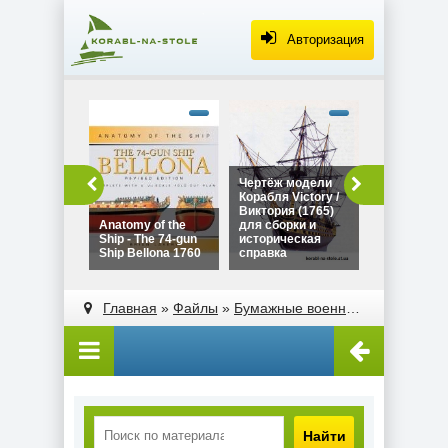
Авторизация
alt="Чертё
Дракара - с
викингов дл
сборки и
историческ
Чертёж модели
Чертёж мо
справка"
Корабля Victory /
Дракара - 
width="320"
Виктория (1765)
викингов д
height="180
Anatomy of the
для сборки и
сборки и
Ship - The 74-gun
историческая
историческ
Ship Bellona 1760
справка
справка
alt="Чертёж модели
alt="Anatomy of the
Корабля Victory /
Ship - The 74-gun
Главная
»
Файлы
»
Бумажные военные корабли
»
М
Виктория (1765)
Ship Bellona 1760"
для сборки и
width="320"
историческая
height="180">
справка"
width="320"
height="180">
Найти