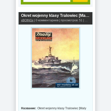
Okret wojenny klasy Tralowiec [Maly Modelarz 1979-06] из бумаги
xBOINGx
| 0 комментариев | просмотров: 51 |
Минные заградите
Название:
Okret wojenny klasy Tralowiec [Maly