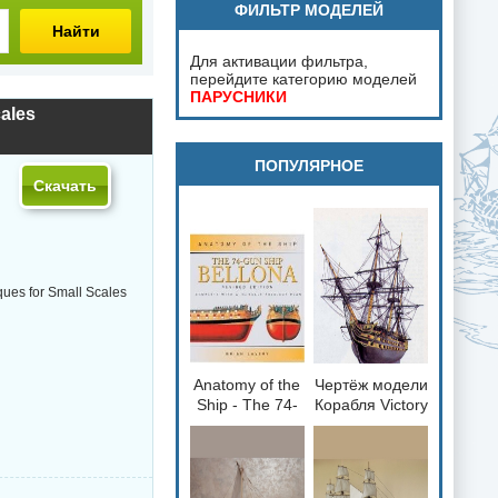
ФИЛЬТР МОДЕЛЕЙ
Найти
Для активации фильтра,
перейдите категорию моделей
ПАРУСНИКИ
ales
ПОПУЛЯРНОЕ
Скачать
ues for Small Scales
Anatomy of the
Чертёж модели
loading="lazy"
loading="lazy"
Ship - The 74-
Корабля Victory
decoding="async"
decoding="async"
gun Ship
/ Виктория
fetchpriority="low">
fetchpriority="low">
Bellona 1760
(1765) для
сборки и
историческая