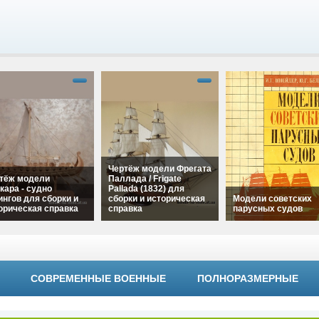
Чертёж модели Фрегата
тёж модели
Паллада / Frigate
кара - судно
Pallada (1832) для
ингов для сборки и
сборки и историческая
Модели советских
орическая справка
справка
парусных судов
"Чертёж модели
alt="Чертёж модели
ара - судно
Фрегата Паллада /
alt="Модели советс
нгов для сборки и
Frigate Pallada (1832)
парусных судов"
рическая справка"
для сборки и
width="320"
h="320"
СОВРЕМЕННЫЕ ВОЕННЫЕ
ПОЛНОРАЗМЕРНЫЕ
историческая справка"
height="180">
ht="180">
width="320"
height="180">