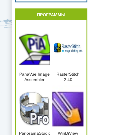
ПРОГРАММЫ
PanaVue Image
RasterStitch
Assembler
2.40
PanoramaStudio2Pro.2.5.0.164.x86.Port
WinDjView