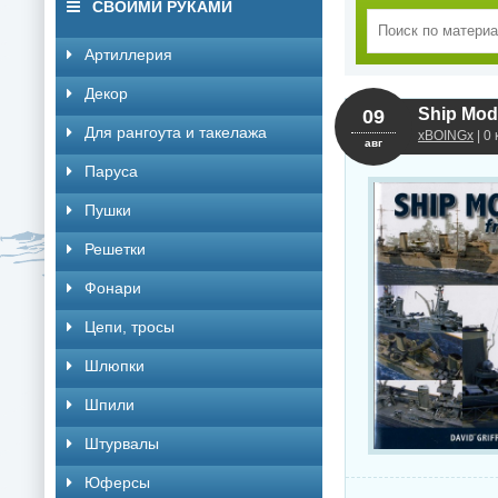
СВОИМИ РУКАМИ
Артиллерия
Декор
Ship Mod
09
Для рангоута и такелажа
xBOINGx
| 0
авг
Паруса
Пушки
Решетки
Фонари
Цепи, тросы
Шлюпки
Шпили
Штурвалы
Юферсы