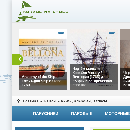
Чертёж модели
Корабля Victory /
Чер
Anatomy of the Ship -
Виктория (1765) для
Дра
The 74-gun Ship Bellona
сборки и историческая
вик
1760
справка
ист
alt="Чертёж модели
alt=
alt="Anatomy of the Ship -
Корабля Victory /
Драк
Главная
»
Файлы
»
Книги, альбомы, атласы
The 74-gun Ship Bellona
Виктория (1765) для
вики
1760" width="320"
сборки и историческая
исто
height="180">
справка" width="320"
widt
ПАРУСНИКИ
ПАРОВЫЕ
МОТОРНЫЕ
height="180">
heig