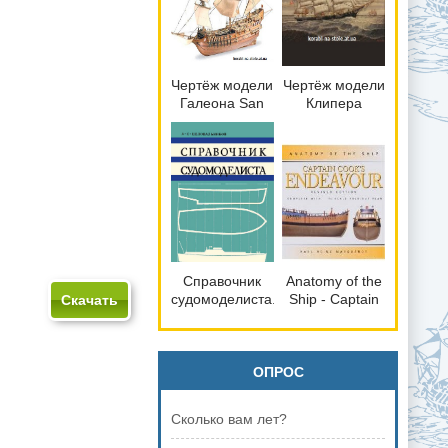
Чертёж модели
Чертёж модели
Галеона San
Клипера
Francisco /
Andrew
Сан-
Jackson (1855)
Франциско
для сборки и
(1588) для
историческая
сборки и
справка
историческая
справка
Справочник
Anatomy of the
судомоделиста.
Ship - Captain
Скачать
Часть 1
Cook_s
ENDEAVOUR
1770
ОПРОС
Сколько вам лет?