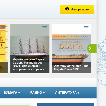
Авторизация
alt="Че
Галеона
Ла Коро
сборки 
справка
height=
Чертёж
Чертёж модели Барка
Галеона
Седов / barque Sedov
Ла Коро
(1921) для сборки и
Anatomy of the ship - The
сборки
историческая справка
Frigate Diana 1793
справк
alt="Чертёж модели
alt="Anatomy of the ship -
Барка Седов / barque
The Frigate Diana 1793"
ких
Sedov (1921) для сборки
width="320"
и историческая справка"
height="180">
width="320"
БУМАГА
▾
РАДИО
▾
ЛИТЕРАТУРА
▾
height="180">