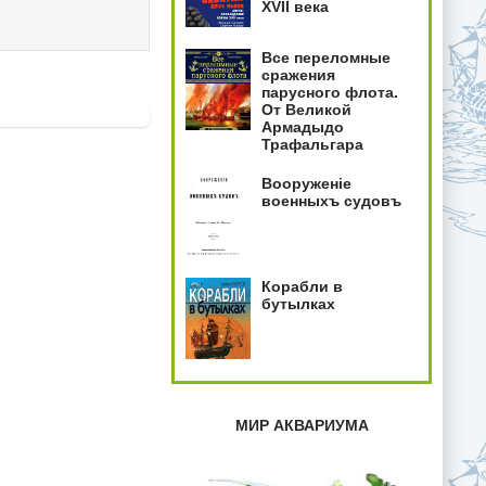
XVII века
Все переломные
сражения
парусного флота.
От Великой
Армадыдо
Трафальгара
Вооруженiе
военныхъ судовъ
Корабли в
бутылках
МИР АКВАРИУМА