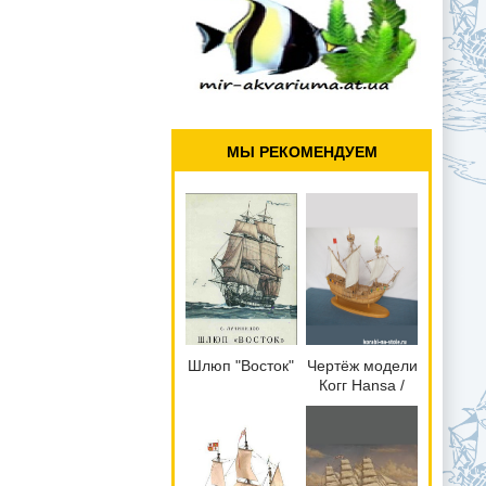
МЫ РЕКОМЕНДУЕМ
Шлюп "Восток"
Чертёж модели
Когг Hansa /
Ганзейский
(1470) для
сборки и
историческая
справка