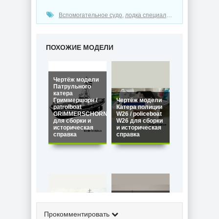
Вспомогательное судо
,
лодка специального назначения
ПОХОЖИЕ МОДЕЛИ
Чертёж модели
Патрульного
катера
Гриммершорн /
Чертёж модели
patrolboat
Катера полиции
GRIMMERSCHORN
W26 / policeboat
для сборки и
W26 для сборки
историческая
и историческая
справка
справка
Чертёж модели
Чертёж модели
спасательной
Спасательной
лодки (Швеция)
Прокомментировать