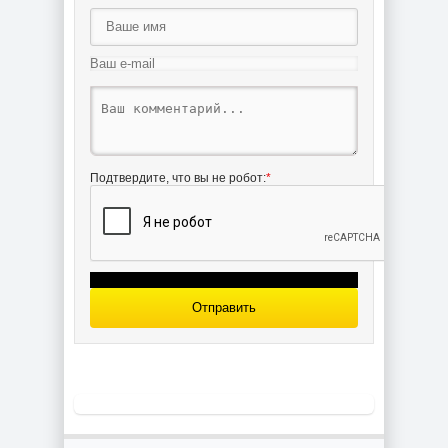
лодки R33 /
/ rescueboat
rescueboat R33
SWEDEN для
для сборки и
сборки и
историческая
историческая
справка
справка
Чертёж модели
Подтвердите, что вы не робот:
*
Пожарного
буксира
Эльбехафен /
fireguard-tug
ELBEHAFEN
для сборки и
историческая
справка
Отправить