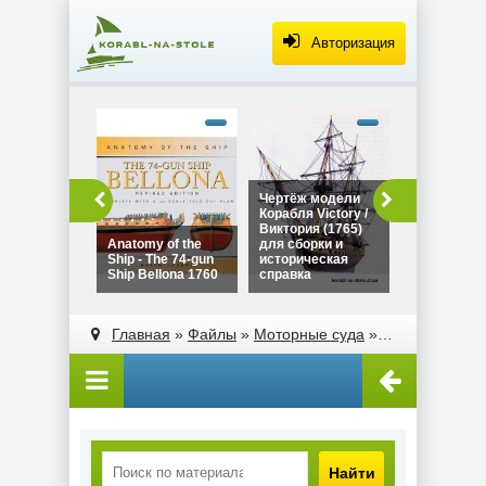
Авторизация
alt="Чертё
Дракара - с
викингов дл
сборки и
историческ
Чертёж модели
Чертёж мо
справка"
Корабля Victory /
Дракара - 
width="320"
Виктория (1765)
викингов д
height="180
Anatomy of the
для сборки и
сборки и
Ship - The 74-gun
историческая
историческ
Ship Bellona 1760
справка
справка
alt="Чертёж модели
alt="Anatomy of the
Корабля Victory /
Ship - The 74-gun
Главная
»
Файлы
»
Моторные суда
»
Лодка специа
Виктория (1765)
Ship Bellona 1760"
для сборки и
width="320"
историческая
height="180">
справка"
width="320"
height="180">
Найти