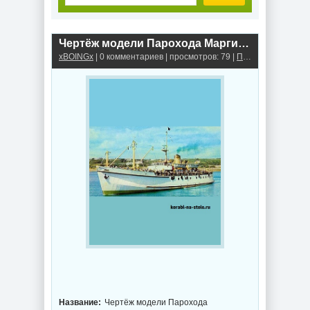
Чертёж модели Парохода Маргитсигет / steamer MARGITSZIGET (1895) для сборки и историческая справка
xBOINGx
| 0 комментариев | просмотров: 79 |
Пассажирский пароход
Название:
Чертёж модели Парохода