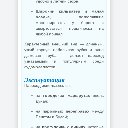
удобно в летний сезон.
Широкий кильватер и малая
осадка
, позволявшие
маневрировать у берега и
швартоваться практически на
любой причал.
Характерный внешний вид — длинный,
узкий корпус, небольшая рубка и одна
дымовая труба — делает пароход
узнаваемым и популярным среди
судомоделистов.
Эксплуатация
Пароход использовался:
на
городских маршрутах
вдоль
Дуная;
на
паромных переправах
между
Пештом и Будой;
на
прогулочных линиях
, которые