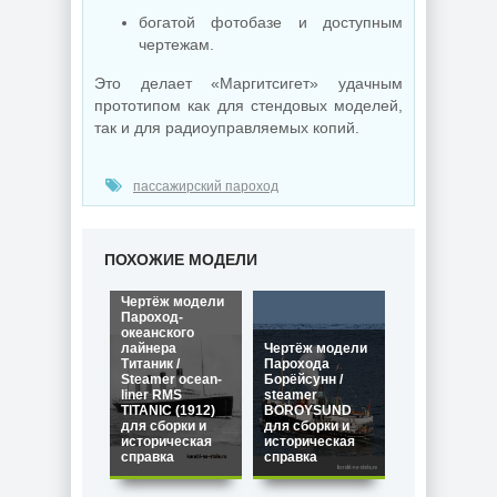
богатой фотобазе и доступным
чертежам.
Это делает «Маргитсигет» удачным
прототипом как для стендовых моделей,
так и для радиоуправляемых копий.
пассажирский пароход
ПОХОЖИЕ МОДЕЛИ
Чертёж модели
Пароход-
океанского
лайнера
Чертёж модели
Титаник /
Парохода
Steamer ocean-
Борёйсунн /
liner RMS
steamer
TITANIC (1912)
BOROYSUND
для сборки и
для сборки и
историческая
историческая
справка
справка