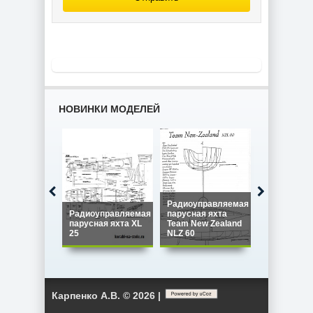
НОВИНКИ МОДЕЛЕЙ
Радиоуправляемая
Радиоуправляемая
парусная яхта
Радиоупра
парусная яхта XL
Team New Zealand
парусная я
25
NLZ 60
Star 45
Карпенко А.В. © 2026 |