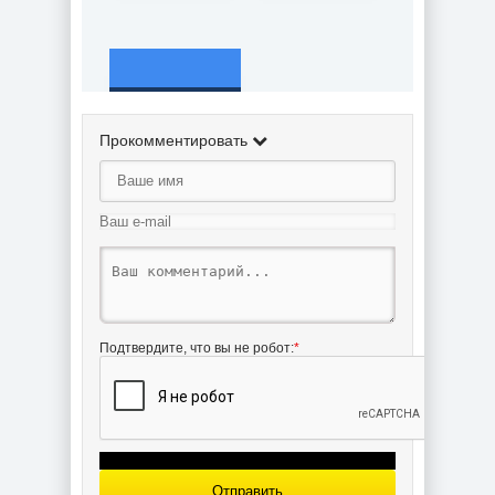
Чертёж модели
Парохода
Гюзельхисар /
Прокомментировать
steamer
GUZELHISAR
для сборки и
историческая
справка
Подтвердите, что вы не робот:
*
Отправить