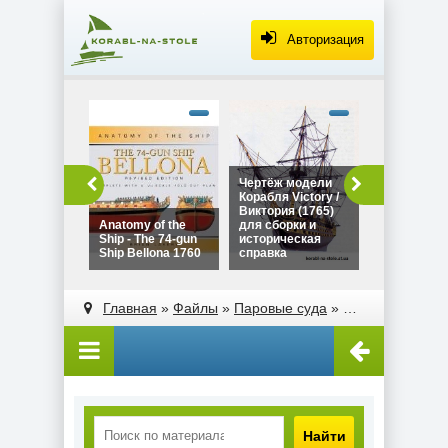
Авторизация
alt="Чертё
Дракара - с
викингов дл
сборки и
историческ
Чертёж модели
Чертёж мо
справка"
Корабля Victory /
Дракара - 
width="320"
Виктория (1765)
викингов д
height="180
Anatomy of the
для сборки и
сборки и
Ship - The 74-gun
историческая
историческ
Ship Bellona 1760
справка
справка
alt="Чертёж модели
alt="Anatomy of the
Корабля Victory /
Ship - The 74-gun
Главная
»
Файлы
»
Паровые суда
»
Пассажирский 
Виктория (1765)
Ship Bellona 1760"
для сборки и
width="320"
историческая
height="180">
справка"
width="320"
height="180">
Найти