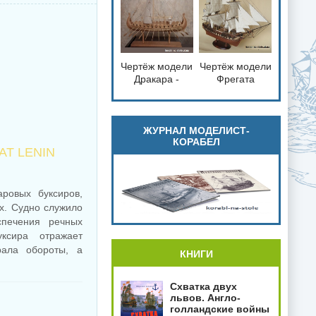
справка
Чертёж модели
Чертёж модели
loading="lazy"
loading="lazy"
Дракара -
Фрегата
decoding="async"
decoding="async"
судно викингов
Паллада /
fetchpriority="low">
fetchpriority="low">
для сборки и
Frigate Pallada
историческая
(1832) для
справка
сборки и
ЖУРНАЛ МОДЕЛИСТ-
КОРАБЕЛ
историческая
AT LENIN
справка
ровых буксиров,
х. Судно служило
спечения речных
уксира отражает
рала обороты, а
КНИГИ
Схватка двух
львов. Англо-
голландские войны