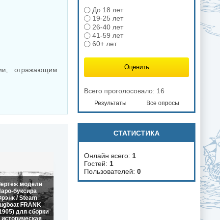
До 18 лет
19-25 лет
26-40 лет
41-59 лет
60+ лет
ции, отражающим
Всего проголосовало: 16
Результаты
Все опросы
СТАТИСТИКА
Онлайн всего:
1
Гостей:
1
Пользователей:
0
Чертёж модели
аро-буксира
рэнк / Steam
ugboat FRANK
1905) для сборки
 историческая