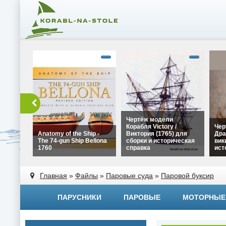
Чертёж модели
Корабля Victory /
Чер
Anatomy of the Ship -
Виктория (1765) для
Дра
The 74-gun Ship Bellona
сборки и историческая
вик
1760
справка
ист
alt="Чертёж модели
alt=
alt="Anatomy of the Ship -
Корабля Victory /
Драк
Главная
»
Файлы
»
Паровые суда
»
Паровой буксир
The 74-gun Ship Bellona
Виктория (1765) для
вики
1760" width="320"
сборки и историческая
исто
height="180">
справка" width="320"
widt
ПАРУСНИКИ
ПАРОВЫЕ
МОТОРНЫЕ
height="180">
heig