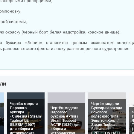
арактерными пропорциями;
омпоновку;
рной системы;
ую окраску (чёрный борт, белая надстройка, красное днище).
о буксира «Ленин» становится ценным экспонатом коллек
 раннесоветского флота и эпоху развития речного судостроения.
ЕЛИ
Чертёж модели
Чертёж модели
Парового
Чертёж модели
Буксир-парохода
буксира
Парового
бокового
а
«Силезия / Steam
буксира Актив /
колесного типа
П
Tugboat LE
Steam Tugboat
Эпплтон Холл /
Ф
SILESIA (1907)
ACTIF (1939) для
Steam Tugboat
T
для сборки и
сборки и
Sidewheel
(
историческая
историческая
EPPLETON HALL
и