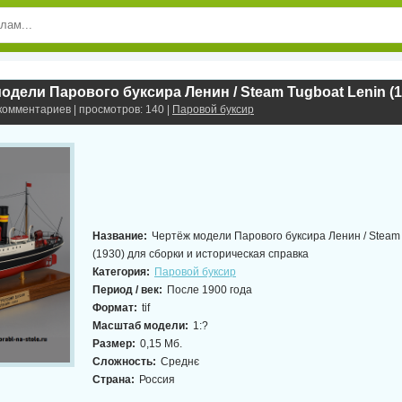
 комментариев | просмотров: 140 |
Паровой буксир
Название:
Чертёж модели Парового буксира Ленин / Steam 
(1930) для сборки и историческая справка
Категория:
Паровой буксир
Период / век:
После 1900 года
Формат:
tif
Масштаб модели:
1:?
Размер:
0,15 Мб.
Сложность:
Среднє
Страна:
Россия