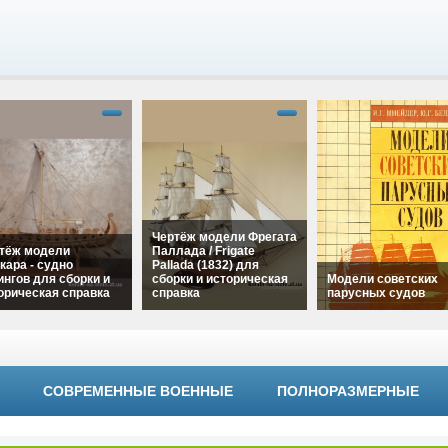
Чертёж модели Фрегата
тёж модели
Паллада / Frigate
кара - судно
Pallada (1832) для
ингов для сборки и
сборки и историческая
Модели советских
орическая справка
справка
парусных судов
"Чертёж модели
alt="Чертёж модели
ара - судно
Фрегата Паллада /
alt="Модели советс
нгов для сборки и
Frigate Pallada (1832)
парусных судов"
рическая справка"
для сборки и
width="320"
h="320"
СОВРЕМЕННЫЕ ВОЕННЫЕ
ПОЛНОРАЗМЕРНЫЕ
историческая справка"
height="180">
ht="180">
width="320"
height="180">