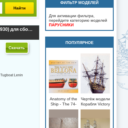
ФИЛЬТР МОДЕЛЕЙ
Найти
Для активации фильтра,
перейдите категорию моделей
ПАРУСНИКИ
Чертёж модели Парового буксира Ленин / Steam Tugboat Lenin (1930) для сборки и историческая справка
ПОПУЛЯРНОЕ
Скачать
Tugboat Lenin
Anatomy of the
Чертёж модели
loading="lazy"
loading="lazy"
Ship - The 74-
Корабля Victory
decoding="async"
decoding="async"
gun Ship
/ Виктория
fetchpriority="low">
fetchpriority="low">
Bellona 1760
(1765) для
сборки и
историческая