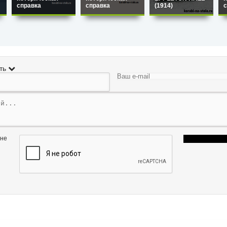
справка
справка
(1914)
с
ть
 не