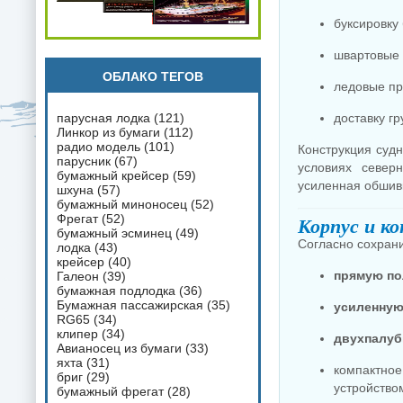
буксировку
швартовые 
ОБЛАКО ТЕГОВ
ледовые пр
парусная лодка
(121)
доставку г
Линкор из бумаги
(112)
радио модель
(101)
Конструкция судн
парусник
(67)
условиях север
бумажный крейсер
(59)
усиленная обшивк
шхуна
(57)
бумажный миноносец
(52)
Фрегат
(52)
Корпус и к
бумажный эсминец
(49)
Согласно сохран
лодка
(43)
крейсер
(40)
прямую п
Галеон
(39)
бумажная подлодка
(36)
Бумажная пассажирская
(35)
усиленную
RG65
(34)
клипер
(34)
двухпалуб
Авианосец из бумаги
(33)
яхта
(31)
компактн
бриг
(29)
устройство
бумажный фрегат
(28)