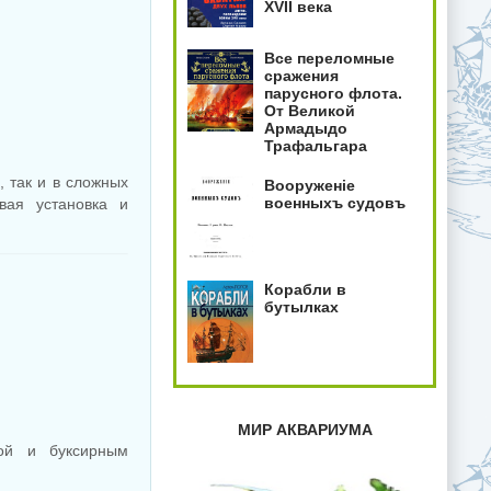
XVII века
Все переломные
сражения
парусного флота.
От Великой
Армадыдо
Трафальгара
, так и в сложных
Вооруженiе
военныхъ судовъ
вая установка и
Корабли в
бутылках
МИР АКВАРИУМА
ой и буксирным