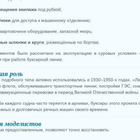
ещения экипажа
под рубкой;
люки
для доступа к машинному отделению;
швартовочное оборудование, запасной якорь;
ные шлюпки и круги
, размещённые по бортам.
ментов было рассчитано на эксплуатацию в суровых условиях
 при работе буксирной линии.
ая роль
подобного типа активно использовались в 1930–1950-х годах. «Л
о флота, обслуживавшего транспортные линии, постройки ГЭС, сн
 эвакуационные перевозки в период Великой Отечественной войны.
ба каждого судна часто теряется в архивах, буксиры этого проекта
ёжных и долговечных речных машин своего времени.
я моделистов
е предоставленным, позволяют точно восстановить: