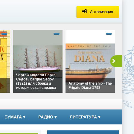
Авторизация
alt="Че
Галеона
Ла Коро
сборки 
справка
height=
Чертёж
Чертёж модели Барка
Галеона
Седов / barque Sedov
Ла Коро
(1921) для сборки и
Anatomy of the ship - The
сборки
историческая справка
Frigate Diana 1793
справк
alt="Чертёж модели
alt="Anatomy of the ship -
Барка Седов / barque
The Frigate Diana 1793"
ких
Sedov (1921) для сборки
width="320"
и историческая справка"
height="180">
width="320"
БУМАГА
▾
РАДИО
▾
ЛИТЕРАТУРА
▾
height="180">