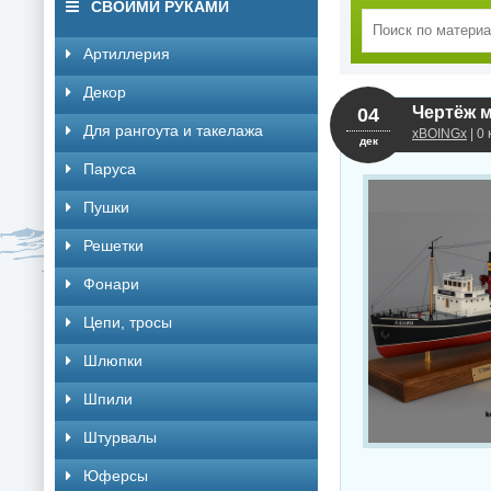
СВОИМИ РУКАМИ
Артиллерия
Декор
04
Для рангоута и такелажа
xBOINGx
| 0
дек
Паруса
Пушки
Решетки
Фонари
Цепи, тросы
Шлюпки
Шпили
Штурвалы
Юферсы