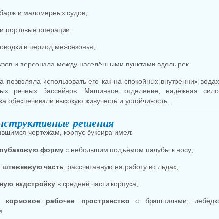
 барж и маломерных судов;
и портовые операции;
оводки в период межсезонья;
рузов и персонала между населёнными пунктами вдоль рек.
а позволяла использовать его как на спокойных внутренних водах
ных речных бассейнов. Машинное отделение, надёжная сило
а обеспечивали высокую живучесть и устойчивость.
онструктивные решения
ившимся чертежам, корпус буксира имел:
олубаковую форму
с небольшим подъёмом палубы к носу;
 штевневую часть
, рассчитанную на работу во льдах;
ную надстройку
в средней части корпуса;
ое
кормовое рабочее пространство
с брашпилями, лебёдк
м.