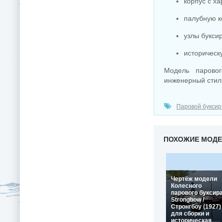
корпус с х
палубную к
узлы букси
историческ
Модель паровог
инженерный стиль
Паровой буксир
ПОХОЖИЕ МОД
Чертёж модели
Колесного
парового буксир
Strongbow /
Стронгбоу (1927)
для сборки и
историческая