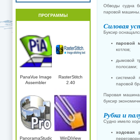
Обводы судна б
паровой машины
ПРОГРАММЫ
Силовая ус
Буксир оснащалс
паровой 
котлов;
дымовой т
полосами;
PanaVue Image
RasterStitch
системой 
Assembler
2.40
паровой бр
Паровая машина 
буксир экономичн
Рубка и пал
Судно имело хор
ходовая 
PanoramaStudio2Pro.2.5.0.164.x86.Port
WinDjView
переговорн