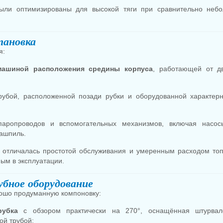
ыли оптимизированы для высокой тяги при сравнительно неб
.
тановка
я:
машиной расположения средины корпуса
, работающей от дв
рубой, расположенной позади рубки и оборудованной характер
паропроводов и вспомогательных механизмов, включая насос
ашпиль.
отличалась простотой обслуживания и умеренным расходом топ
ым в эксплуатации.
убное оборудование
ошо продуманную компоновку:
рубка
с обзором практически на 270°, оснащённая штурвал
ой трубой;