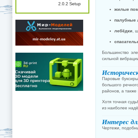
2.0.2 Setup
жилые пом
палубные 
лебёдки
, 
спасатель
Большинство эле
сильной вибрации
Историческ
Паровые буксиры 
большого речног
районов, а также
Хотя точная судь
из наиболее над
Интерес дл
Чертежи, подобны