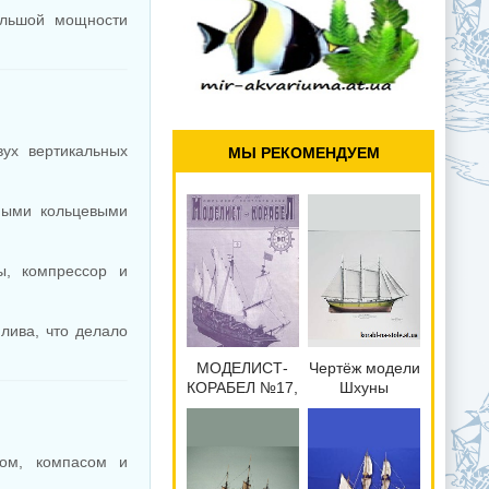
ольшой мощности
ух вертикальных
МЫ РЕКОМЕНДУЕМ
ными кольцевыми
ы, компрессор и
лива, что делало
МОДЕЛИСТ-
Чертёж модели
КОРАБЕЛ №17,
Шхуны
июль-сентябрь
Wawona /
2002
Вавона (1897)
для сборки и
ом, компасом и
историческая
справка