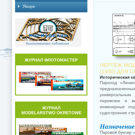
Якоря
ЖУРНАЛ ФЛОТОМАСТЕР
ЧЕРТЁЖ МОД
(1930) ДЛЯ
Историческая с
Пароход «Ленин
предназначенных
универсальным 
перевозок и вы
инженерные под
ЖУРНАЛ
MODELARSTWO OKRETOWE
судостроение ст
Назначение
Паровой буксир «