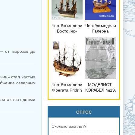
Чертёж модели
Чертёж модели
Восточно-
Галеона
индейского
Mayflower /
Галеона Prins
Мейфлауэр
Willem / Принс
(1620) №1 для
 — от морозов до
Виллем (1651)
сборки и
для сборки и
историческая
историческая
справка
справка
енин» стал частью
абжение северных
Чертёж модели
МОДЕЛИСТ-
Фрегата Fridrih
КОРАБЕЛ №19,
Wilgelm /
январь-июнь
 считаются одними
Фридрих
2003
Вильгельм
(1681) для
ОПРОС
сборки и
историческая
Сколько вам лет?
справка