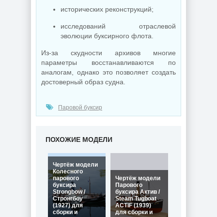
исторических реконструкций;
исследований отраслевой
эволюции буксирного флота.
Из-за скудности архивов многие
параметры восстанавливаются по
аналогам, однако это позволяет создать
достоверный образ судна.
Паровой буксир
ПОХОЖИЕ МОДЕЛИ
Чертёж модели
Колесного
парового
Чертёж модели
буксира
Парового
Strongbow /
буксира Актив /
Стронгбоу
Steam Tugboat
(1927) для
ACTIF (1939)
сборки и
для сборки и