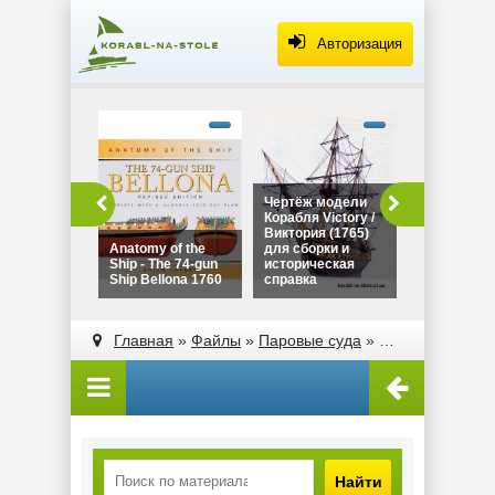
Авторизация
alt="Чертё
Дракара - с
викингов дл
сборки и
историческ
Чертёж модели
Чертёж мо
справка"
Корабля Victory /
Дракара - 
width="320"
Виктория (1765)
викингов д
height="180
Anatomy of the
для сборки и
сборки и
Ship - The 74-gun
историческая
историческ
Ship Bellona 1760
справка
справка
alt="Чертёж модели
alt="Anatomy of the
Корабля Victory /
Ship - The 74-gun
Главная
»
Файлы
»
Паровые суда
»
Паровой буксир
Виктория (1765)
Ship Bellona 1760"
для сборки и
width="320"
историческая
height="180">
справка"
width="320"
height="180">
Найти