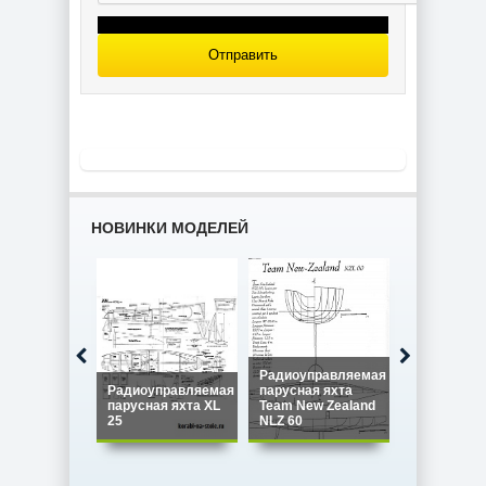
сборки и
историческая
справка
Отправить
НОВИНКИ МОДЕЛЕЙ
Радиоуправляемая
Радиоуправляемая
парусная яхта
Радиоупра
парусная яхта XL
Team New Zealand
парусная я
25
NLZ 60
Star 45