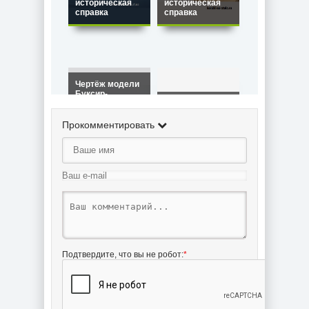
историческая
историческая
справка
справка
Чертёж модели
Буксир-
парохода
Чертёж модели
бокового
Паро-буксира
колесного типа
Фрэнк / Steam
Прокомментировать
Эпплтон Холл /
Tugboat FRANK
Steam Tugboat
(1905) для
Sidewheel
сборки и
EPPLETON HALL
историческая
(1914)
справка
Чертёж модели
Парового
Подтвердите, что вы не робот:
*
буксира
Геркулес /
Steam Tugboat
HERCULES
(1907) для