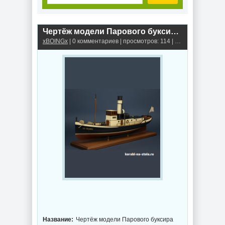
Чертёж модели Парового буксира «Силезия / Steam Tugboat LE SILESIA (1907) для сборки и историческая справка
xBOINGx
| 0 комментариев | просмотров: 114 |
Паровой буксир
Название:
Чертёж модели Парового буксира