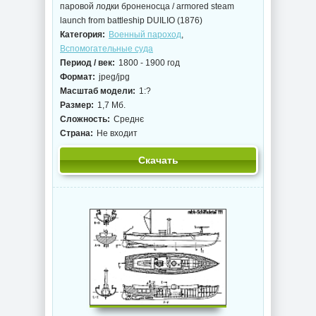
паровой лодки броненосца / armored steam
launch from battleship DUILIO (1876)
Категория:
Военный пароход
,
Вспомогательные суда
Период / век:
1800 - 1900 год
Формат:
jpeg/jpg
Масштаб модели:
1:?
Размер:
1,7 Мб.
Сложность:
Среднє
Страна:
Не входит
Скачать