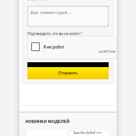
Подтвердите, что вы не робот:
*
Чертёж модели
Пароход-
канонерки Ваня
/ steam gunboat
Vania no.5 (1905)
для сборки и
историческая
справка
Отправить
НОВИНКИ МОДЕЛЕЙ