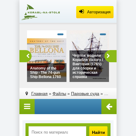
Авторизация
alt="Чертё
Дракара - с
викингов дл
сборки и
историческ
Чертёж модели
Чертёж мо
справка"
Корабля Victory /
Дракара - 
width="320"
Виктория (1765)
викингов д
height="180
Anatomy of the
для сборки и
сборки и
Ship - The 74-gun
историческая
историческ
Ship Bellona 1760
справка
справка
alt="Чертёж модели
alt="Anatomy of the
Корабля Victory /
Ship - The 74-gun
Главная
»
Файлы
»
Паровые суда
»
Военный парох
Виктория (1765)
Ship Bellona 1760"
для сборки и
width="320"
историческая
height="180">
справка"
width="320"
height="180">
Найти