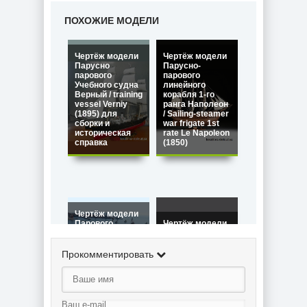
ПОХОЖИЕ МОДЕЛИ
Чертёж модели
Чертёж модели
Парусно
Парусно-
парового
парового
Учебного судна
линейного
Верный / training
корабля 1-го
vessel Verniy
ранга Наполеон
(1895) для
/ Sailing-steamer
сборки и
war frigate 1st
историческая
rate Le Napoleon
справка
(1850)
Чертёж модели
Парового
Чертёж модели
корвета
Пароходной
Эсмеральда /
канонерской
Steam Corvette
лодки / Steam
Прокомментировать
Esmeralda
Gunboat
(1854) для
(English) (1873)
сборки и
для сборки и
историческая
историческая
справка
справка