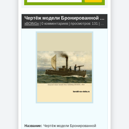
Чертёж модели Бронированной паровой лодки броненосца / armored steam launch from battleship DUILIO (1876)
xBOINGx
| 0 комментариев | просмотров: 131 |
Военный парохо
Название:
Чертёж модели Бронированной