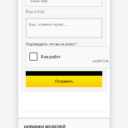
сборки и
для сборки и
историческая
историческая
справка
справка
Подтвердите, что вы не робот:
*
Чертёж модели
Галеон Wodnik /
Водник (1623)
для сборки и
историческая
справка
Отправить
НОВИНКИ МОДЕЛЕЙ