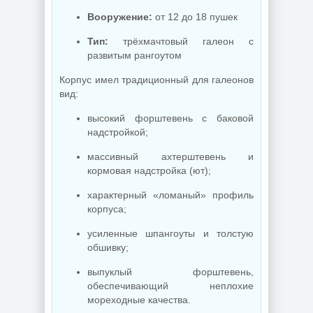
Вооружение:
от 12 до 18 пушек
Тип:
трёхмачтовый галеон с
развитым рангоутом
Корпус имел традиционный для галеонов
вид:
высокий форштевень с баковой
надстройкой;
массивный ахтерштевень и
кормовая надстройка (ют);
характерный «ломаный» профиль
корпуса;
усиленные шпангоуты и толстую
обшивку;
выпуклый форштевень,
обеспечивающий неплохие
мореходные качества.