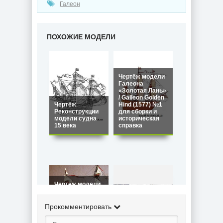
Галеон
ПОХОЖИЕ МОДЕЛИ
Чертёж модели
Галеона
«Золотая Лань»
/ Galleon Golden
Чертёж
Hind (1577) №1
Реконструкции
для сборки и
модели судна
историческая
15 века
справка
Чертёж модели
Галеона Smok /
Tsmok / Цмок
(Дракон) Речи
Прокомментировать
Посполитой
Чертёж модели
(1570) для
Галеона (1610)