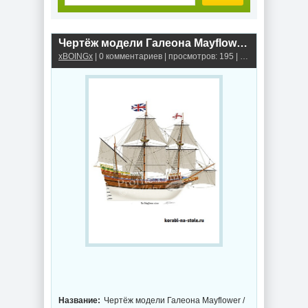
Чертёж модели Галеона Mayflower / Мейфлауэр (1620) №3 для сборки и историческая справка
xBOINGx
| 0 комментариев | просмотров: 195 |
Галеоны и флей
Название:
Чертёж модели Галеона Mayflower /