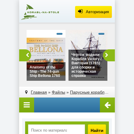
Авторизация
alt="Чертё
Дракара - с
викингов дл
сборки и
историческ
Чертёж модели
Чертёж мо
справка"
Корабля Victory /
Дракара - 
width="320"
Виктория (1765)
викингов д
height="180
Anatomy of the
для сборки и
сборки и
Ship - The 74-gun
историческая
историческ
Ship Bellona 1760
справка
справка
alt="Чертёж модели
alt="Anatomy of the
Корабля Victory /
Ship - The 74-gun
Главная
»
Файлы
»
Парусные корабли
»
Галеоны и
Виктория (1765)
Ship Bellona 1760"
для сборки и
width="320"
историческая
height="180">
справка"
width="320"
height="180">
Найти