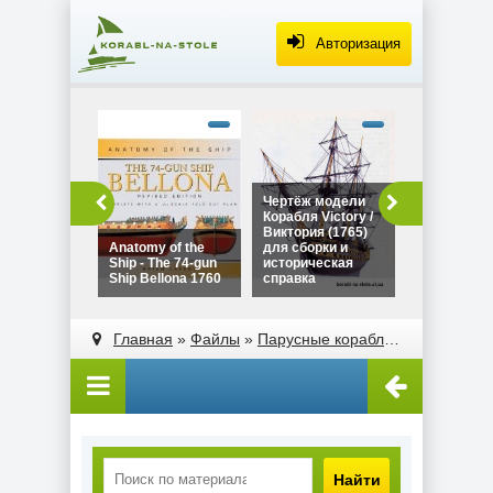
Авторизация
alt="Чертё
Дракара - с
викингов дл
сборки и
историческ
Чертёж модели
Чертёж мо
справка"
Корабля Victory /
Дракара - 
width="320"
Виктория (1765)
викингов д
height="180
Anatomy of the
для сборки и
сборки и
Ship - The 74-gun
историческая
историческ
Ship Bellona 1760
справка
справка
alt="Чертёж модели
alt="Anatomy of the
Корабля Victory /
Ship - The 74-gun
Главная
»
Файлы
»
Парусные корабли
»
Клиперы
Виктория (1765)
Ship Bellona 1760"
для сборки и
width="320"
историческая
height="180">
справка"
width="320"
height="180">
Найти