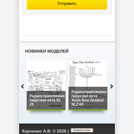
Отправить
НОВИНКИ МОДЕЛЕЙ
Радиоуправляемая
Радиоуправляемая
парусная яхта
Радиоупра
парусная яхта XL
Team New Zealand
парусная я
25
NLZ 60
Star 45
Карпенко А.В. © 2026 |