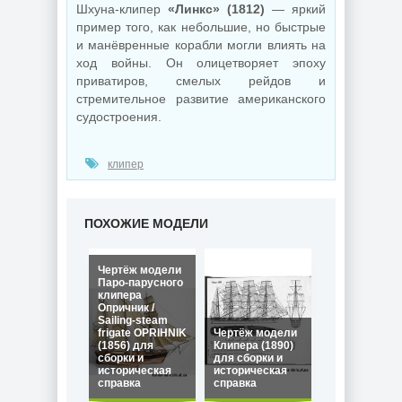
Шхуна-клипер
«Линкс» (1812)
— яркий
пример того, как небольшие, но быстрые
и манёвренные корабли могли влиять на
ход войны. Он олицетворяет эпоху
приватиров, смелых рейдов и
стремительное развитие американского
судостроения.
клипер
ПОХОЖИЕ МОДЕЛИ
Чертёж модели
Паро-парусного
клипера
Опричник /
Sailing-steam
frigate OPRIHNIK
Чертёж модели
(1856) для
Клипера (1890)
сборки и
для сборки и
историческая
историческая
справка
справка