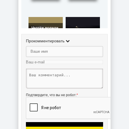
Чертёж модели
учебного судна
Чертёж модели
Барка Америго
Клипера
Веспучи / clipper
Termopylae /
Прокомментировать
Amerigo
Термопилы
Vespucci (1931)
(1868) для
для сборки и
сборки и
историческая
историческая
справка
справка
Подтвердите, что вы не робот:
*
Чертёж модели
Клипера Sea
Witch / Морская
Ведьма (1946)
для сборки и
историческая
справка