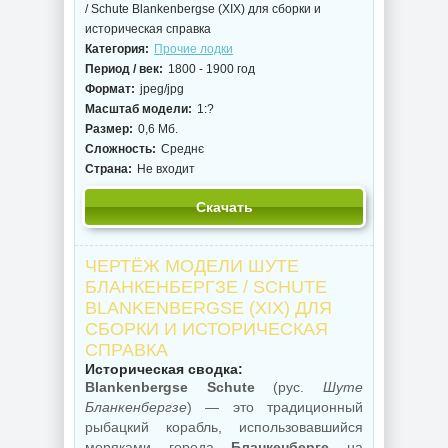
/ Schute Blankenbergse (XIX) для сборки и
историческая справка
Категория:
Прочие лодки
Период / век:
1800 - 1900 год
Формат:
jpeg/jpg
Масштаб модели:
1:?
Размер:
0,6 Мб.
Сложность:
Среднє
Страна:
Не входит
Скачать
ЧЕРТЁЖ МОДЕЛИ ШУТЕ
БЛАНКЕНБЕРГЗЕ / SCHUTE
BLANKENBERGSE (XIX) ДЛЯ
СБОРКИ И ИСТОРИЧЕСКАЯ
СПРАВКА
Историческая сводка:
Blankenbergse Schute
(рус.
Шуте
Бланкенбергзе
) — это традиционный
рыбацкий корабль, использовавшийся
моряками города
Бланкенберге
на