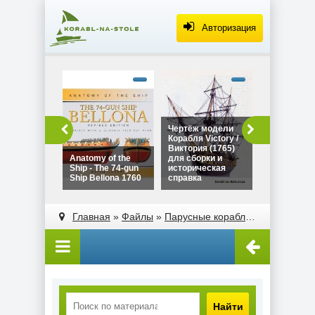
Авторизация
alt="Чертё
Дракара - с
викингов дл
сборки и
историческ
Чертёж модели
Чертёж мо
справка"
Корабля Victory /
Дракара - 
width="320"
Виктория (1765)
викингов д
height="180
Anatomy of the
для сборки и
сборки и
Ship - The 74-gun
историческая
историческ
Ship Bellona 1760
справка
справка
alt="Чертёж модели
alt="Anatomy of the
Корабля Victory /
Ship - The 74-gun
Главная
»
Файлы
»
Парусные корабли
»
Прочие ло
Виктория (1765)
Ship Bellona 1760"
для сборки и
width="320"
историческая
height="180">
справка"
width="320"
height="180">
Найти