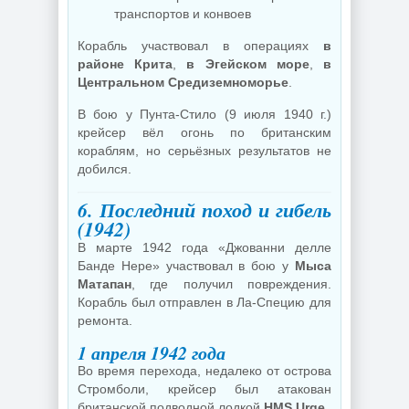
транспортов и конвоев
Корабль участвовал в операциях
в
районе Крита
,
в Эгейском море
,
в
Центральном Средиземноморье
.
В бою у Пунта-Стило (9 июля 1940 г.)
крейсер вёл огонь по британским
кораблям, но серьёзных результатов не
добился.
6. Последний поход и гибель
(1942)
В марте 1942 года «Джованни делле
Банде Нере» участвовал в бою у
Мыса
Матапан
, где получил повреждения.
Корабль был отправлен в Ла-Специю для
ремонта.
1 апреля 1942 года
Во время перехода, недалеко от острова
Стромболи, крейсер был атакован
британской подводной лодкой
HMS Urge
.