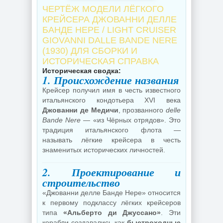
ЧЕРТЁЖ МОДЕЛИ ЛЁГКОГО
КРЕЙСЕРА ДЖОВАННИ ДЕЛЛЕ
БАНДЕ НЕРЕ / LIGHT CRUISER
GIOVANNI DALLE BANDE NERE
(1930) ДЛЯ СБОРКИ И
ИСТОРИЧЕСКАЯ СПРАВКА
Историческая сводка:
1. Происхождение названия
Крейсер получил имя в честь известного
итальянского кондотьера XVI века
Джованни де Медичи
, прозванного
delle
Bande Nere
— «из Чёрных отрядов». Это
традиция итальянского флота —
называть лёгкие крейсера в честь
знаменитых исторических личностей.
2. Проектирование и
строительство
«Джованни делле Банде Нере» относится
к первому подклассу лёгких крейсеров
типа
«Альберто ди Джуссано»
. Эти
корабли создавались как
быстроходные