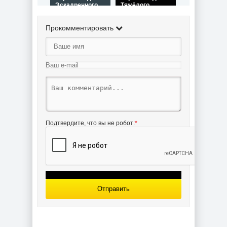
Эскадренного
Тяжёлого
броненосца
крейсера
Князя Потёмкин-
Больцано /
Таврический /
Heavy cruiser
Прокомментировать
battlecruiser
RN Bolzano
POTEMKIN для
(1932) для
сборки и
сборки и
историческая
историческая
справка
справка
Чертёж модели
Пароходо-
Подтвердите, что вы не робот:
*
парусного
крейсера Летаж
/ Sailing-steamer
war cruiser
LETAGE (1886)
для сборки и
историческая
справка
Отправить