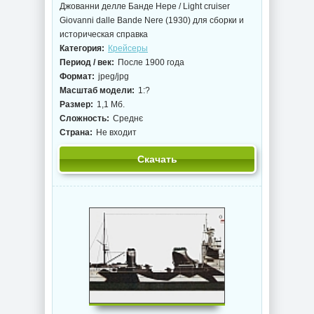
Джованни делле Банде Нере / Light cruiser
Giovanni dalle Bande Nere (1930) для сборки и
историческая справка
Категория:
Крейсеры
Период / век:
После 1900 года
Формат:
jpeg/jpg
Масштаб модели:
1:?
Размер:
1,1 Мб.
Сложность:
Среднє
Страна:
Не входит
Скачать