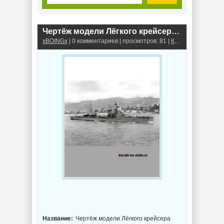
Чертёж модели Лёгкого крейсера Джованни делле Банде Нере / Light cruiser Giovanni dalle Bande Nere (1930) для сборки и историческая справка
xBOINGx
| 0 комментариев | просмотров: 81 |
Крейсеры
Название:
Чертёж модели Лёгкого крейсера