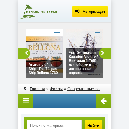
Авторизация
alt="Чертё
Дракара - с
викингов дл
сборки и
историческ
Чертёж модели
Чертёж мо
справка"
Корабля Victory /
Дракара - 
width="320"
Виктория (1765)
викингов д
height="180
Anatomy of the
для сборки и
сборки и
Ship - The 74-gun
историческая
историческ
Ship Bellona 1760
справка
справка
alt="Чертёж модели
alt="Anatomy of the
Корабля Victory /
Ship - The 74-gun
Главная
»
Файлы
»
Современные военные
»
Крейс
Виктория (1765)
Ship Bellona 1760"
для сборки и
width="320"
историческая
height="180">
справка"
width="320"
height="180">
Найти