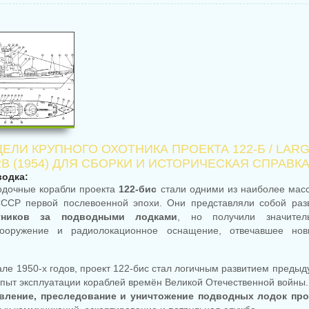
ЕЛИ КРУПНОГО ОХОТНИКА ПРОЕКТА 122-Б / LAR
2B (1954) ДЛЯ СБОРКИ И ИСТОРИЧЕСКАЯ СПРАВК
водка:
одочные корабли проекта
122-бис
стали одними из наиболее мас
ССР первой послевоенной эпохи. Они представляли собой разв
тников за подводными лодками
, но получили значител
вооружение и радиолокационное оснащение, отвечавшее но
але 1950-х годов, проект 122-бис стал логичным развитием преды
опыт эксплуатации кораблей времён Великой Отечественной войны
вление, преследование и уничтожение подводных лодок про