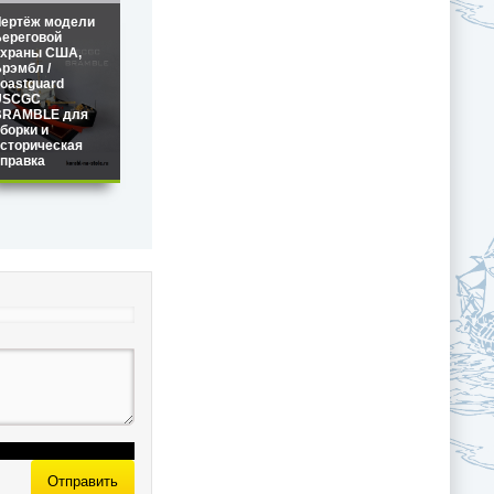
Чертёж модели
ереговой
охраны США,
рэмбл /
oastguard
USCGC
BRAMBLE для
борки и
сторическая
правка
Отправить