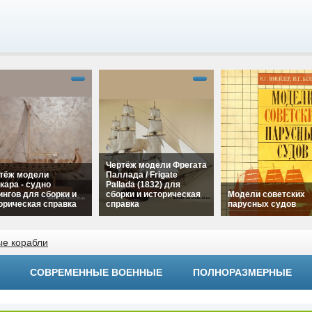
Чертёж модели Фрегата
тёж модели
Паллада / Frigate
кара - судно
Pallada (1832) для
ингов для сборки и
сборки и историческая
Модели советских
орическая справка
справка
парусных судов
"Чертёж модели
alt="Чертёж модели
ара - судно
ые корабли
Фрегата Паллада /
alt="Модели советс
нгов для сборки и
Frigate Pallada (1832)
парусных судов"
рическая справка"
для сборки и
width="320"
h="320"
СОВРЕМЕННЫЕ ВОЕННЫЕ
ПОЛНОРАЗМЕРНЫЕ
историческая справка"
height="180">
ht="180">
width="320"
height="180">