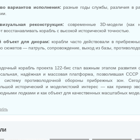
во вариантов исполнения:
разные годы службы, различия в ра
ии.
визуальная реконструкция:
современные 3D-модели (как 
т восстанавливать корабль с высокой исторической точностью.
 объект для диорам:
корабли часто действовали в прибрежных
о сюжетов — патруль, сопровождение, выход из базы, противолодо
дочный корабль проекта 122-бис стал важным этапом развития с
сальная, надёжная и массовая платформа, позволившая СССР 
 систему противолодочной обороны прибрежных зон. Сего
льшой исторический и моделистский интерес — как пример эв
водными лодками и как объект для качественных масштабных моде
абль
ЕЛИ