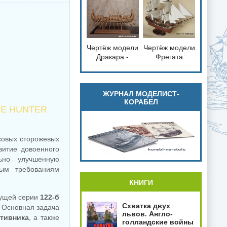
справка
Чертёж модели
Чертёж модели
loading="lazy"
loading="lazy"
Дракара -
Фрегата
decoding="async"
decoding="async"
судно викингов
Паллада /
fetchpriority="low">
fetchpriority="low">
для сборки и
Frigate Pallada
историческая
(1832) для
справка
сборки и
ЖУРНАЛ МОДЕЛИСТ-
КОРАБЕЛ
историческая
GE HUNTER
справка
А
совых сторожевых
итие довоенного
ьно улучшенную
вым требованиям
КНИГИ
дущей серии
122-б
Схватка двух
. Основная задача
львов. Англо-
тивника
, а также
голландские войны