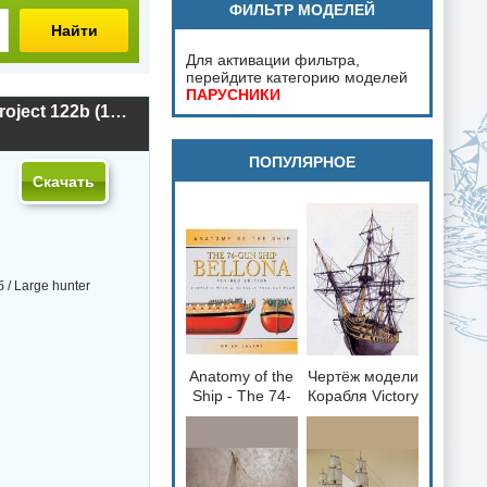
ФИЛЬТР МОДЕЛЕЙ
Найти
Для активации фильтра,
перейдите категорию моделей
ПАРУСНИКИ
Чертёж модели Крупного охотника проекта 122-б / Large hunter project 122b (1954) для сборки и историческая справка
ПОПУЛЯРНОЕ
Скачать
/ Large hunter
Anatomy of the
Чертёж модели
loading="lazy"
loading="lazy"
Ship - The 74-
Корабля Victory
decoding="async"
decoding="async"
gun Ship
/ Виктория
fetchpriority="low">
fetchpriority="low">
Bellona 1760
(1765) для
сборки и
историческая