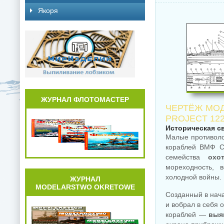
Якоря
ЖУРНАЛ ФЛОТОМАСТЕР
ЧЕРТЁЖ МОД
PROJECT 12
Историческая с
Малые противол
кораблей ВМФ С
семейства
охо
мореходность, 
холодной войны.
ЖУРНАЛ
MODELARSTWO OKRETOWE
Созданный в нач
и вобрал в себя 
кораблей —
выя