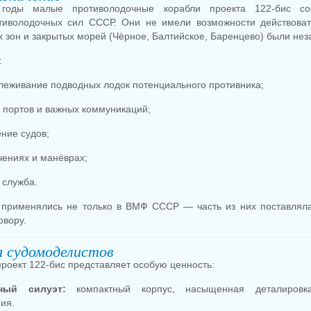
годы малые противолодочные корабли проекта 122-бис со
иволодочных сил СССР. Они не имели возможности действоват
х зон и закрытых морей (Чёрное, Балтийское, Баренцево) были не
:
слеживание подводных лодок потенциального противника;
, портов и важных коммуникаций;
ние судов;
чениях и манёврах;
 служба.
 применялись не только в ВМФ СССР — часть из них поставлял
овору.
я судомоделистов
роект 122-бис представляет особую ценность:
ный силуэт:
компактный корпус, насыщенная деталировк
ия.