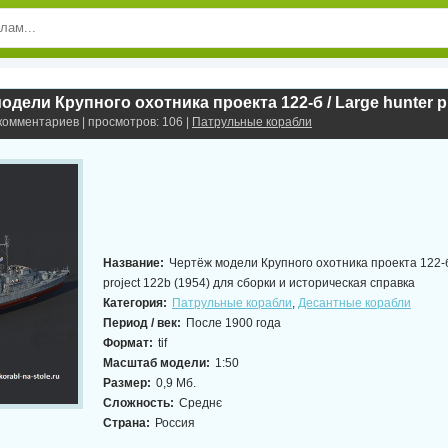
 комментариев | просмотров: 106 |
Патрульные корабли
Название:
Чертёж модели Крупного охотника проекта 122-б 
project 122b (1954) для сборки и историческая справка
Категория:
Патрульные корабли
,
Десантные корабли
Период / век:
После 1900 года
Формат:
tif
Масштаб модели:
1:50
Размер:
0,9 Мб.
Сложность:
Среднє
Страна:
Россия