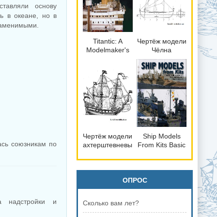
ставляли основу
справка
справка
ь в океане, но в
заменимыми.
Titantic: A
Чертёж модели
Modelmaker's
Чёлна
Manual
Новгородский
(XVII век) для
сборки и
историческая
справка
Чертёж модели
Ship Models
ась союзникам по
ахтерштевневый
From Kits Basic
торговый
and Advanced
галеон
Techniques for
Heksmerk
Small Scales
(XVII) для
ОПРОС
сборки и
историческая
а надстройки и
Сколько вам лет?
справка