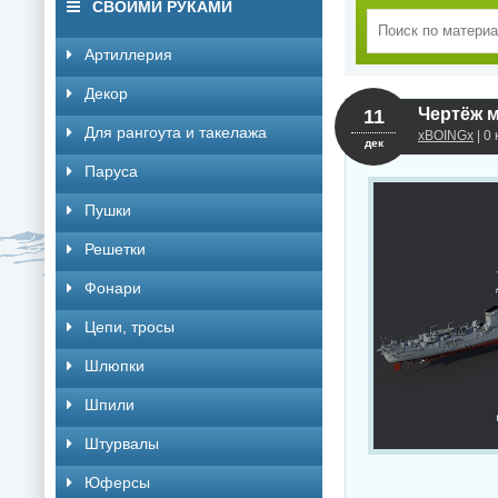
СВОИМИ РУКАМИ
Артиллерия
Декор
11
Для рангоута и такелажа
xBOINGx
| 0
дек
Паруса
Пушки
Решетки
Фонари
Цепи, тросы
Шлюпки
Шпили
Штурвалы
Юферсы