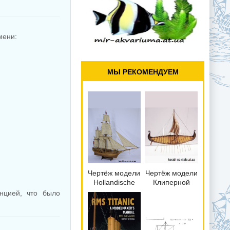
мени:
МЫ РЕКОМЕНДУЕМ
Чертёж модели
Чертёж модели
Hollandische
Клиперной
Galiot /
ладьи
анцией, что было
Голландская
Ooseberg (820
галиот (1800)
году н. э.) для
для сборки и
сборки и
историческая
историческая