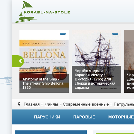
Чертёж модели
Корабля Victory /
Чер
Anatomy of the Ship -
Виктория (1765) для
Дра
The 74-gun Ship Bellona
сборки и историческая
вик
1760
справка
ист
alt="Чертёж модели
alt=
alt="Anatomy of the Ship -
Корабля Victory /
Драк
Главная
»
Файлы
»
Современные военные
»
Патрульн
The 74-gun Ship Bellona
Виктория (1765) для
вики
1760" width="320"
сборки и историческая
исто
height="180">
справка" width="320"
widt
ПАРУСНИКИ
ПАРОВЫЕ
МОТОРНЫЕ
height="180">
heig