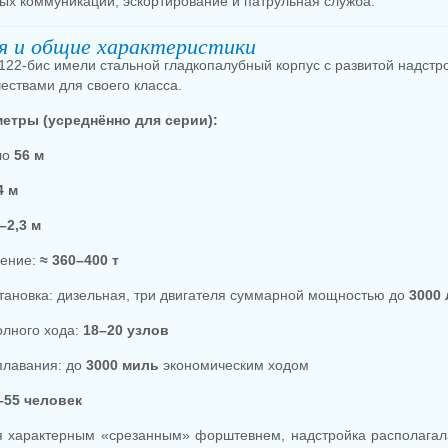
ых коммуникаций, эскортирование и патрульная служба.
я и общие характеристики
122-бис имели стальной гладкопалубный корпус с развитой надст
ствами для своего класса.
етры (усреднённо для серии):
ло
56 м
4 м
–2,3 м
ение:
≈ 360–400 т
тановка: дизельная, три двигателя суммарной мощностью до
3000 
олного хода:
18–20 узлов
плавания: до
3000 миль
экономическим ходом
–55 человек
я характерным «срезанным» форштевнем, надстройка располагала