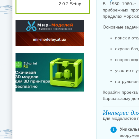
2.0.2 Setup
В 1950–1960-е 
прибрежных прот
пределах морски
Основные задачи
поиск и от
охрана баз
сопровожде
участие в у
патрульная
Корабли проекта
Варшавскому дог
Интерес дл
Для моделистов п
Уникаль
вооружен