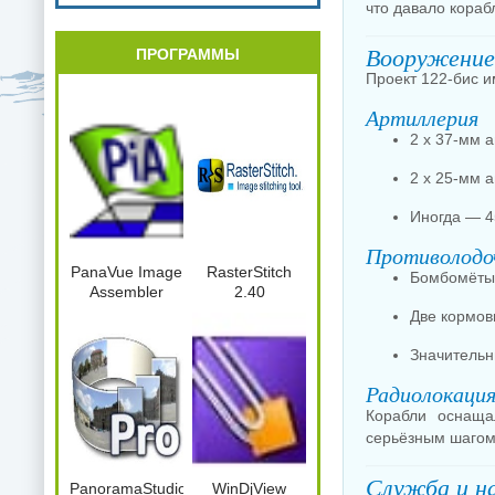
что давало кораб
Вооружение
ПРОГРАММЫ
Проект 122-бис и
Артиллерия
2 х 37-мм а
2 х 25-мм 
Иногда — 4
Противолодо
PanaVue Image
RasterStitch
Бомбомёты
Assembler
2.40
Две кормо
Значительн
Радиолокация
Корабли оснащ
серьёзным шагом
Служба и н
PanoramaStudio2Pro.2.5.0.164.x86.Port
WinDjView