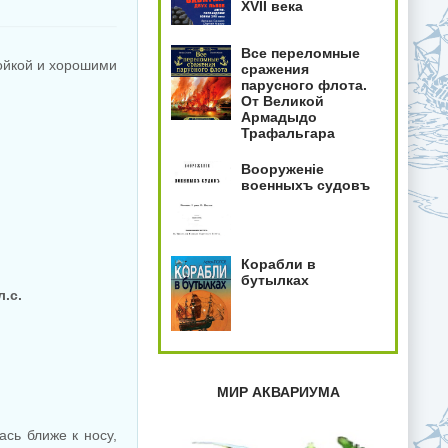
XVII века
Все переломные
ройкой и хорошими
сражения
парусного флота.
От Великой
Армадыдо
Трафальгара
Вооруженiе
военныхъ судовъ
Корабли в
бутылках
л.с.
МИР АКВАРИУМА
сь ближе к носу,