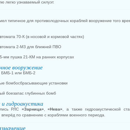
лю легко узнаваемый силуэт.
мел типичное для противолодочных кораблей вооружение того вре
втомата 70-К (в носовой и кормовой частях)
автомата 2-М3 для ближней ПВО
5-мм пушка 21-КМ на ранних корпусах
чное вооружение
 БМБ-1 или БМБ-2
вые бомбосбрасывающие установки
ый боезапас глубинных бомб
 и гидроакустика
ались РЛС
«Зарница»
,
«Нева»
, а также гидроакустической ст
 вперёд по сравнению с кораблями военного периода.
азначение