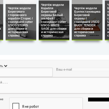
Чертёж модели
Чертёж модели
Корабля
Чертёж модели
Б
Берегового
Береговой
Буепостановщика
сторожевого
охраны Белый
Береговой
Б
корабля Сторис /
шалфей /
охраны /
c
coastguard cutter
coastguasr cutter
coastguard USCG
USCG STORIS
USCG WHITE
BUOY TENDER
и
для сборки и
SAGE для сборки
для сборки и
с
историческая
и историческая
историческая
и
справка
справка
справка
с
ть
 не