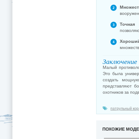
Множест
вооружен
Точная 
позволяю
Хороший
множеств
Заключение
Малый противоло
Это была универ
создать мощную
представляют бо
охотников за под
патрульный кор
ПОХОЖИЕ МОД