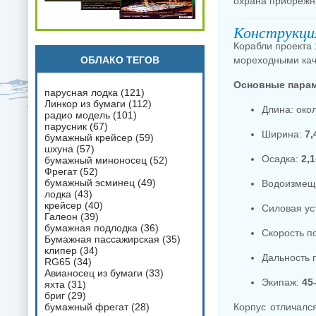
охрана прибрежн
Конструкци
Корабли проекта 
ОБЛАКО ТЕГОВ
мореходными каче
Основные парам
парусная лодка
(121)
Линкор из бумаги
(112)
Длина: око
радио модель
(101)
парусник
(67)
Ширина:
7,
бумажный крейсер
(59)
шхуна
(57)
Осадка:
2,1
бумажный миноносец
(52)
Фрегат
(52)
бумажный эсминец
(49)
Водоизмещ
лодка
(43)
крейсер
(40)
Силовая ус
Галеон
(39)
бумажная подлодка
(36)
Скорость п
Бумажная пассажирская
(35)
клипер
(34)
Дальность 
RG65
(34)
Авианосец из бумаги
(33)
Экипаж:
45
яхта
(31)
бриг
(29)
бумажный фрегат
(28)
Корпус отличалс