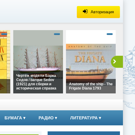
Авторизация
alt="Че
Галеона
Ла Коро
сборки 
справка
height=
Чертёж
Чертёж модели Барка
Галеона
Седов / barque Sedov
Ла Коро
(1921) для сборки и
Anatomy of the ship - The
сборки
историческая справка
Frigate Diana 1793
справк
alt="Чертёж модели
alt="Anatomy of the ship -
Барка Седов / barque
The Frigate Diana 1793"
ких
Sedov (1921) для сборки
width="320"
и историческая справка"
height="180">
width="320"
БУМАГА
▾
РАДИО
▾
ЛИТЕРАТУРА
▾
height="180">