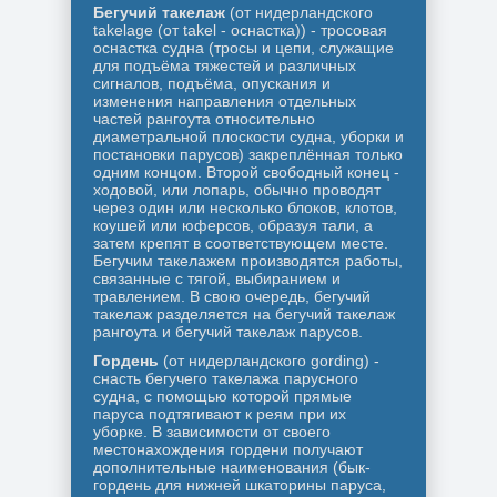
Бегучий такелаж
(от нидерландского
takelage (от takel - оснастка)) - тросовая
оснастка судна (тросы и цепи, служащие
для подъёма тяжестей и различных
сигналов, подъёма, опускания и
изменения направления отдельных
частей рангоута относительно
диаметральной плоскости судна, уборки и
постановки парусов) закреплённая только
одним концом. Второй свободный конец -
ходовой, или лопарь, обычно проводят
через один или несколько блоков, клотов,
коушей или юферсов, образуя тали, а
затем крепят в соответствующем месте.
Бегучим такелажем производятся работы,
связанные с тягой, выбиранием и
травлением. В свою очередь, бегучий
такелаж разделяется на бегучий такелаж
рангоута и бегучий такелаж парусов.
Гордень
(от нидерландского gording) -
снасть бегучего такелажа парусного
судна, с помощью которой прямые
паруса подтягивают к реям при их
уборке. В зависимости от своего
местонахождения гордени получают
дополнительные наименования (бык-
гордень для нижней шкаторины паруса,