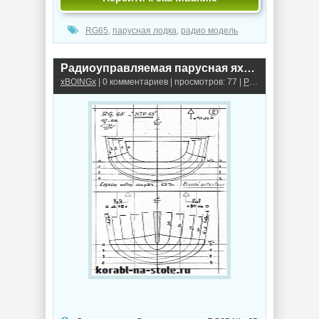
RG65
,
парусная лодка
,
радио модель
Радиоуправляемая парусная яхта RG65 Nip 65
xBOINGx
| 0 комментариев | просмотров: 77 |
Радиоуправляемые модели парусных яхт