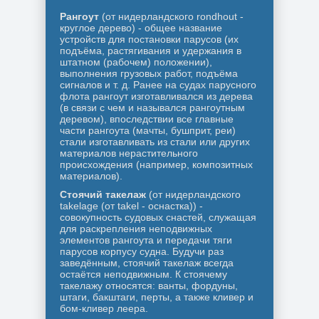
Рангоут
(от нидерландского rondhout -
круглое дерево) - общее название
устройств для постановки парусов (их
подъёма, растягивания и удержания в
штатном (рабочем) положении),
выполнения грузовых работ, подъёма
сигналов и т. д. Ранее на судах парусного
флота рангоут изготавливался из дерева
(в связи с чем и назывался рангоутным
деревом), впоследствии все главные
части рангоута (мачты, бушприт, реи)
стали изготавливать из стали или других
материалов нерастительного
происхождения (например, композитных
материалов).
Стоячий такелаж
(от нидерландского
takelage (от takel - оснастка)) -
совокупность судовых снастей, служащая
для раскрепления неподвижных
элементов рангоута и передачи тяги
парусов корпусу судна. Будучи раз
заведённым, стоячий такелаж всегда
остаётся неподвижным. К стоячему
такелажу относятся: ванты, фордуны,
штаги, бакштаги, перты, а также кливер и
бом-кливер леера.