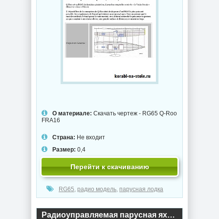
О материале:
Скачать чертеж - RG65 Q-Roo
FRA16
Страна:
Не входит
Размер:
0,4
Перейти к скачиванию
RG65
,
радио модель
,
парусная лодка
Радиоуправляемая парусная яхта RG65 Patagon