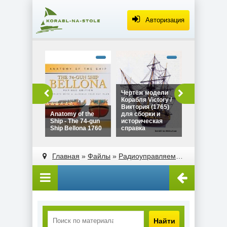
Авторизация
alt="Чертё
Дракара - с
викингов дл
сборки и
историческ
Чертёж модели
Чертёж мо
справка"
Корабля Victory /
Дракара - 
width="320"
Виктория (1765)
викингов д
height="180
Anatomy of the
для сборки и
сборки и
Ship - The 74-gun
историческая
историческ
Ship Bellona 1760
справка
справка
alt="Чертёж модели
alt="Anatomy of the
Корабля Victory /
Ship - The 74-gun
Главная
»
Файлы
»
Радиоуправляемые модели парусных яхт
Виктория (1765)
Ship Bellona 1760"
для сборки и
width="320"
историческая
height="180">
справка"
width="320"
height="180">
Найти