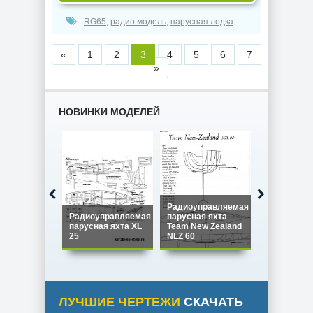
RG65
,
радио модель
,
парусная лодка
«
1
2
3
4
5
6
7
»
НОВИНКИ МОДЕЛЕЙ
Радиоуправляемая
Радиоуправляемая
парусная яхта
Радиоупра
парусная яхта XL
Team New Zealand
парусная я
25
NLZ 60
Star 45
ЛУЧШИЕ ЧЕРТЕЖИ
СКАЧАТЬ