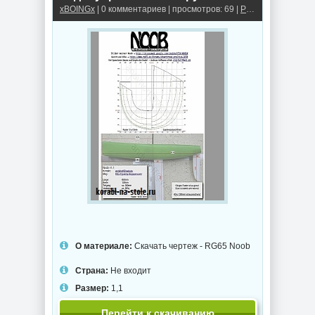
xBOINGx
| 0 комментариев | просмотров: 69 |
Радиоуправляемые модели парусных яхт
О материале:
Скачать чертеж - RG65 Noob
Страна:
Не входит
Размер:
1,1
Перейти к скачиванию