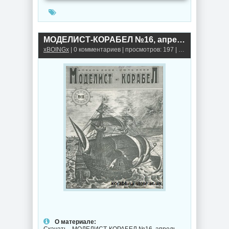
МОДЕЛИСТ-КОРАБЕЛ №16, апрель-июль 2002
xBOINGx
| 0 комментариев | просмотров: 197 |
Книги, альбомы,
О материале: