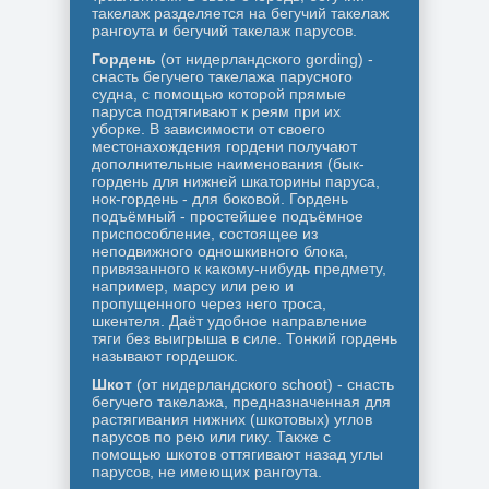
такелаж разделяется на бегучий такелаж
рангоута и бегучий такелаж парусов.
Гордень
(от нидерландского gording) -
снасть бегучего такелажа парусного
судна, с помощью которой прямые
паруса подтягивают к реям при их
уборке. В зависимости от своего
местонахождения гордени получают
дополнительные наименования (бык-
гордень для нижней шкаторины паруса,
нок-гордень - для боковой. Гордень
подъёмный - простейшее подъёмное
приспособление, состоящее из
неподвижного одношкивного блока,
привязанного к какому-нибудь предмету,
например, марсу или рею и
пропущенного через него троса,
шкентеля. Даёт удобное направление
тяги без выигрыша в силе. Тонкий гордень
называют гордешок.
Шкот
(от нидерландского schoot) - снасть
бегучего такелажа, предназначенная для
растягивания нижних (шкотовых) углов
парусов по рею или гику. Также с
помощью шкотов оттягивают назад углы
парусов, не имеющих рангоута.