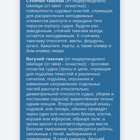
Стоячий такелаж
(от нидерландского
takelage (от takel - оснастка)) -
совокупность судовых снастей, служащая
для раскрепления неподвижных
элементов рангоута и передачи тяги
парусов корпусу судна. Будучи раз
заведённым, стоячий такелаж всегда
остаётся неподвижным. К стоячему
такелажу относятся: ванты, фордуны,
штаги, бакштаги, перты, а также кливер и
бом-кливер леера.
Бегучий такелаж
(от нидерландского
takelage (от takel - оснастка)) - тросовая
оснастка судна (тросы и цепи, служащие
для подъёма тяжестей и различных
сигналов, подъёма, опускания и
изменения направления отдельных
частей рангоута относительно
диаметральной плоскости судна, уборки и
постановки парусов) закреплённая только
одним концом. Второй свободный конец -
ходовой, или лопарь, обычно проводят
через один или несколько блоков, клотов,
коушей или юферсов, образуя тали, а
затем крепят в соответствующем месте.
Бегучим такелажем производятся работы,
связанные с тягой, выбиранием и
травлением. В свою очередь, бегучий