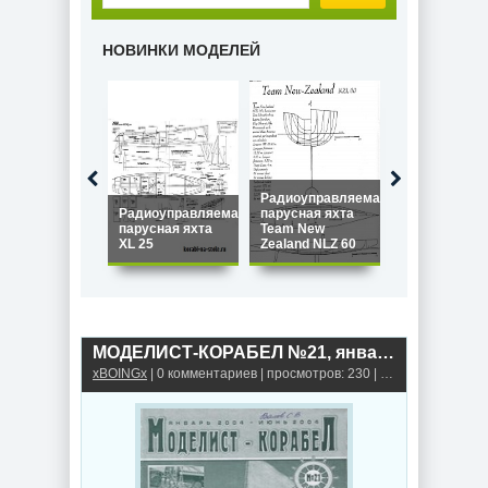
НОВИНКИ МОДЕЛЕЙ
Радиоуправляемая
Радиоуправляемая
парусная яхта
Радиоуправ
парусная яхта
Team New
парусная ях
XL 25
Zealand NLZ 60
Star 45
МОДЕЛИСТ-КОРАБЕЛ №21, январь-июнь 2004
xBOINGx
| 0 комментариев | просмотров: 230 |
Книги, альбомы,