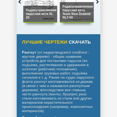
Радиоуправляемая
Радиоуправляемая
парусная яхта
Радиоупра
парусная яхта XL
Team New Zealand
парусная я
25
NLZ 60
Star 45
ЛУЧШИЕ ЧЕРТЕЖИ
СКАЧАТЬ
Рангоут
(от нидерландского rondhout -
круглое дерево) - общее название
устройств для постановки парусов (их
подъёма, растягивания и удержания в
штатном (рабочем) положении),
выполнения грузовых работ, подъёма
сигналов и т. д. Ранее на судах парусного
флота рангоут изготавливался из дерева
(в связи с чем и назывался рангоутным
деревом), впоследствии все главные
части рангоута (мачты, бушприт, реи)
стали изготавливать из стали или других
материалов нерастительного
происхождения (например, композитных
материалов).