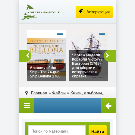
Авторизация
alt="Чертё
Дракара - с
викингов дл
сборки и
историческ
Чертёж модели
Чертёж мо
справка"
Корабля Victory /
Дракара - 
width="320"
Виктория (1765)
викингов д
height="180
Anatomy of the
для сборки и
сборки и
Ship - The 74-gun
историческая
историческ
Ship Bellona 1760
справка
справка
alt="Чертёж модели
alt="Anatomy of the
Корабля Victory /
Ship - The 74-gun
Главная
»
Файлы
»
Книги, альбомы, атласы
Виктория (1765)
Ship Bellona 1760"
для сборки и
width="320"
историческая
height="180">
справка"
width="320"
height="180">
Найти