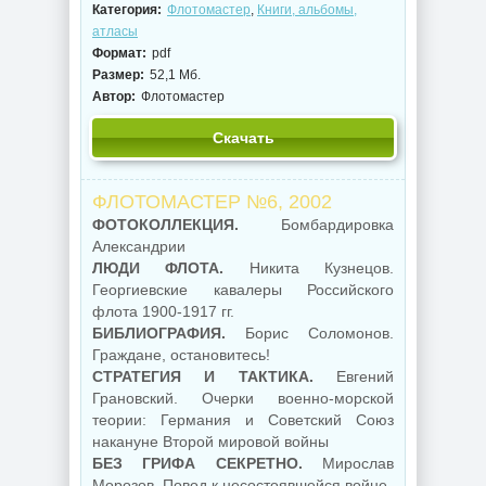
Категория:
Флотомастер
,
Книги, альбомы,
атласы
Формат:
pdf
Размер:
52,1 Мб.
Автор:
Флотомастер
Скачать
ФЛОТОМАСТЕР №6, 2002
ФОТОКОЛЛЕКЦИЯ.
Бомбардировка
Александрии
ЛЮДИ ФЛОТА.
Никита Кузнецов.
Георгиевские кавалеры Российского
флота 1900-1917 гг.
БИБЛИОГРАФИЯ.
Борис Соломонов.
Граждане, остановитесь!
СТРАТЕГИЯ И ТАКТИКА.
Евгений
Грановский. Очерки военно-морской
теории: Германия и Советский Союз
накануне Второй мировой войны
БЕЗ ГРИФА СЕКРЕТНО.
Мирослав
Морозов. Повод к несостоявшейся войне