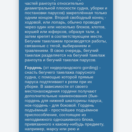
частей рангоута относительно
диаметральной плоскости судна, уборки и
постановки парусов) закреплённая только
одним концом. Второй свободный конец -
ходовой, или лопарь, обычно проводят
через один или несколько блоков, клотов,
коушей или юферсов, образуя тали, а
затем крепят в соответствующем месте.
Бегучим такелажем производятся работы,
связанные с тягой, выбиранием и
травлением. В свою очередь, бегучий
такелаж разделяется на бегучий такелаж
рангоута и бегучий такелаж парусов.
Гордень
(от нидерландского gording) -
снасть бегучего такелажа парусного
судна, с помощью которой прямые
паруса подтягивают к реям при их
уборке. В зависимости от своего
местонахождения гордени получают
дополнительные наименования (бык-
гордень для нижней шкаторины паруса,
нок-гордень - для боковой. Гордень
подъёмный - простейшее подъёмное
приспособление, состоящее из
неподвижного одношкивного блока,
привязанного к какому-нибудь предмету,
например, марсу или рею и