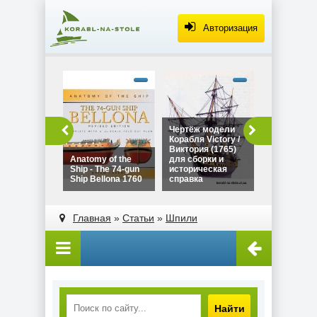
Авторизация
alt="Чертё
Дракара - с
викингов дл
сборки и
историческ
Чертёж модели
Чертёж мо
справка"
Корабля Victory /
Дракара - 
width="320"
Виктория (1765)
викингов д
height="180
Anatomy of the
для сборки и
сборки и
Ship - The 74-gun
историческая
историческ
Ship Bellona 1760
справка
справка
alt="Чертёж модели
alt="Anatomy of the
Корабля Victory /
Ship - The 74-gun
Главная
»
Статьи
»
Шпили
Виктория (1765)
Ship Bellona 1760"
для сборки и
width="320"
историческая
height="180">
справка"
width="320"
height="180">
Найти