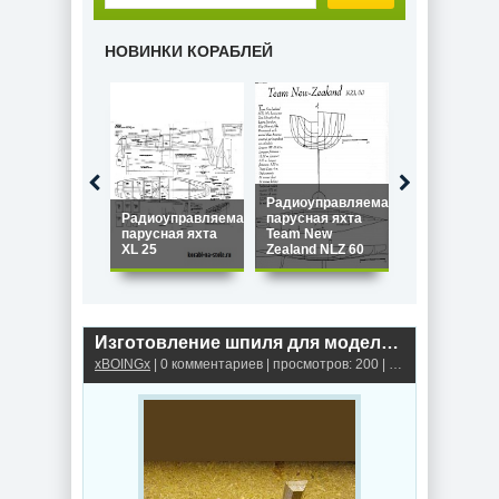
НОВИНКИ КОРАБЛЕЙ
Радиоуправляемая
Радиоуправляемая
парусная яхта
Радиоуправ
парусная яхта
Team New
парусная ях
XL 25
Zealand NLZ 60
Star 45
Изготовление шпиля для модели парусника
xBOINGx
| 0 комментариев | просмотров: 200 |
Шпили