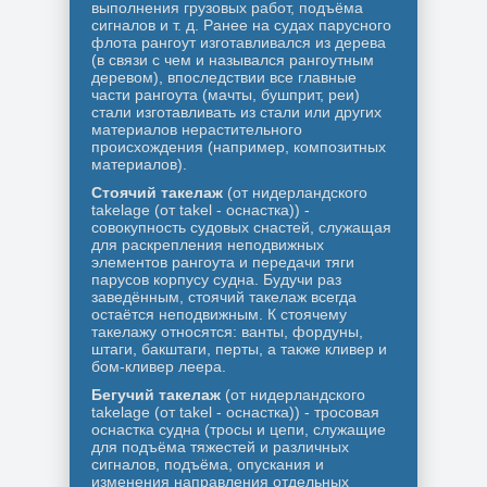
выполнения грузовых работ, подъёма
сигналов и т. д. Ранее на судах парусного
флота рангоут изготавливался из дерева
(в связи с чем и назывался рангоутным
деревом), впоследствии все главные
части рангоута (мачты, бушприт, реи)
стали изготавливать из стали или других
материалов нерастительного
происхождения (например, композитных
материалов).
Стоячий такелаж
(от нидерландского
takelage (от takel - оснастка)) -
совокупность судовых снастей, служащая
для раскрепления неподвижных
элементов рангоута и передачи тяги
парусов корпусу судна. Будучи раз
заведённым, стоячий такелаж всегда
остаётся неподвижным. К стоячему
такелажу относятся: ванты, фордуны,
штаги, бакштаги, перты, а также кливер и
бом-кливер леера.
Бегучий такелаж
(от нидерландского
takelage (от takel - оснастка)) - тросовая
оснастка судна (тросы и цепи, служащие
для подъёма тяжестей и различных
сигналов, подъёма, опускания и
изменения направления отдельных