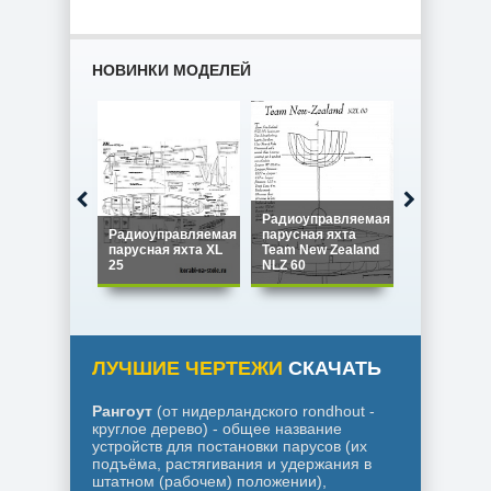
НОВИНКИ МОДЕЛЕЙ
Радиоуправляемая
Радиоуправляемая
парусная яхта
Радиоупра
парусная яхта XL
Team New Zealand
парусная я
25
NLZ 60
Star 45
ЛУЧШИЕ ЧЕРТЕЖИ
СКАЧАТЬ
Рангоут
(от нидерландского rondhout -
круглое дерево) - общее название
устройств для постановки парусов (их
подъёма, растягивания и удержания в
штатном (рабочем) положении),