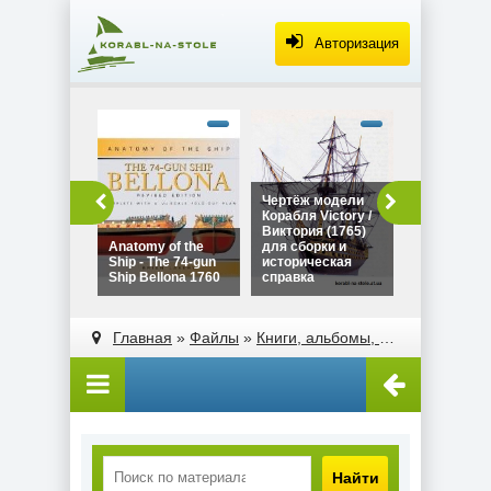
Авторизация
alt="Чертё
Дракара - с
викингов дл
сборки и
историческ
Чертёж модели
Чертёж мо
справка"
Корабля Victory /
Дракара - 
width="320"
Виктория (1765)
викингов д
height="180
Anatomy of the
для сборки и
сборки и
Ship - The 74-gun
историческая
историческ
Ship Bellona 1760
справка
справка
alt="Чертёж модели
alt="Anatomy of the
Корабля Victory /
Ship - The 74-gun
Главная
»
Файлы
»
Книги, альбомы, атласы
Виктория (1765)
Ship Bellona 1760"
для сборки и
width="320"
историческая
height="180">
справка"
width="320"
height="180">
Найти