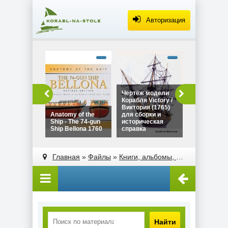
Авторизация
alt="Чертё
Дракара - с
викингов дл
сборки и
историческ
Чертёж модели
Чертёж мо
справка"
Корабля Victory /
Дракара - 
width="320"
Виктория (1765)
викингов д
height="180
Anatomy of the
для сборки и
сборки и
Ship - The 74-gun
историческая
историческ
Ship Bellona 1760
справка
справка
alt="Чертёж модели
alt="Anatomy of the
Корабля Victory /
Ship - The 74-gun
Главная
»
Файлы
»
Книги, альбомы, атласы
Виктория (1765)
Ship Bellona 1760"
для сборки и
width="320"
историческая
height="180">
справка"
width="320"
height="180">
Найти