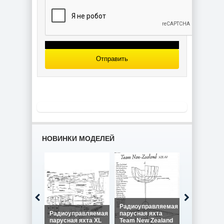
Отправить
НОВИНКИ МОДЕЛЕЙ
Радиоуправляемая
Радиоуправляемая
парусная яхта
Радиоупра
парусная яхта XL
Team New Zealand
парусная я