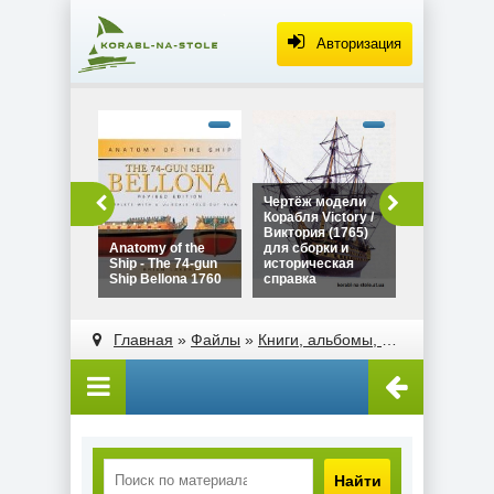
Авторизация
alt="Чертё
Дракара - с
викингов дл
сборки и
историческ
Чертёж модели
Чертёж мо
справка"
Корабля Victory /
Дракара - 
width="320"
Виктория (1765)
викингов д
height="180
Anatomy of the
для сборки и
сборки и
Ship - The 74-gun
историческая
историческ
Ship Bellona 1760
справка
справка
alt="Чертёж модели
alt="Anatomy of the
Корабля Victory /
Ship - The 74-gun
Главная
»
Файлы
»
Книги, альбомы, атласы
Виктория (1765)
Ship Bellona 1760"
для сборки и
width="320"
историческая
height="180">
справка"
width="320"
height="180">
Найти