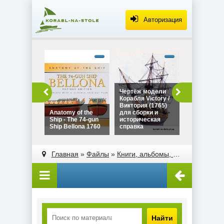
Авторизация
alt="Чертё
Дракара - с
викингов дл
сборки и
историческ
Чертёж модели
Чертёж мо
справка"
Корабля Victory /
Дракара - 
width="320"
Виктория (1765)
викингов д
height="180
Anatomy of the
для сборки и
сборки и
Ship - The 74-gun
историческая
историческ
Ship Bellona 1760
справка
справка
alt="Чертёж модели
alt="Anatomy of the
Корабля Victory /
Ship - The 74-gun
Главная
»
Файлы
»
Книги, альбомы, атласы
Виктория (1765)
Ship Bellona 1760"
для сборки и
width="320"
историческая
height="180">
справка"
width="320"
height="180">
Найти