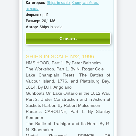
Категория:
Ships in scale
,
Книги, альбомы,
атласы
Формат:
pdf
Размер:
20,1 Мб.
Автор:
Ships in scale
Скачать
SHIPS IN SCALE №2, 1996
HMS HOOD, Part 1. By Peter Beisheim
The Workshop, Part 1. By N. Roger Cole
Lake Champlain Fleets. The Battles of
Valcour Island. 1776, and Plattsburg Bay,
1814. By D.H. Angolano
Gunboats On Lake Ontario in the 1812 War.
Part 2. Under Construction and in Action at
Sackets Harbor. By Robert Malcomson
Panart's CAROLINE, Part 1. By Stanley
Kempner
The Battle of Trafalgar and Its Hero. By R.
N. Shoemaker
Model Shipways' PRINCE DE