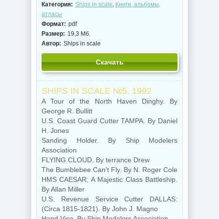
Категория:
Ships in scale
,
Книги, альбомы,
атласы
Формат:
pdf
Размер:
19,3 Мб.
Автор:
Ships in scale
Скачать
SHIPS IN SCALE №5, 1992
A Tour of the North Haven Dinghy. By
George R. Bullitt
U.S. Coast Guard Cutter TAMPA. By Daniel
H. Jones
Sanding Holder. By Ship Modelers
Association
FLYING CLOUD. By terrance Drew
The Bumblebee Can't Fly. By N. Roger Cole
HMS CAESAR: A Majestic Class Battleship.
By Allan Miller
U.S. Revenue Service Cutter DALLAS:
(Circa 1815-1821). By John J. Magno
Hand Vise. By Ship Modelers Association