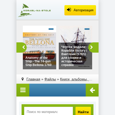
Авторизация
alt="Чертё
Дракара - с
викингов дл
сборки и
историческ
Чертёж модели
Чертёж мо
справка"
Корабля Victory /
Дракара - 
width="320"
Виктория (1765)
викингов д
height="180
Anatomy of the
для сборки и
сборки и
Ship - The 74-gun
историческая
историческ
Ship Bellona 1760
справка
справка
alt="Чертёж модели
alt="Anatomy of the
Корабля Victory /
Ship - The 74-gun
Главная
»
Файлы
»
Книги, альбомы, атласы
Виктория (1765)
Ship Bellona 1760"
для сборки и
width="320"
историческая
height="180">
справка"
width="320"
height="180">
Найти