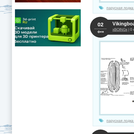
парусная лодка
Vikingbo
02
xBOINGx
| 0
фев
парусная лодка