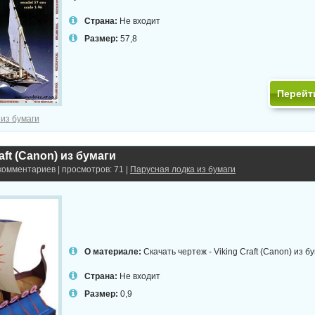
Страна:
Не входит
Размер:
57,8
Перейт
 из бумаги
aft (Canon) из бумаги
 комментариев | просмотров: 71 |
Парусная лодка из бумаги
О материале:
Скачать чертеж - Viking Craft (Canon) из б
Страна:
Не входит
Размер:
0,9