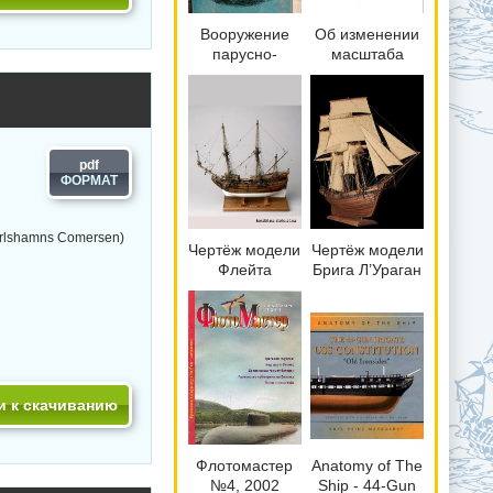
Вооружение
Об изменении
парусно-
масштаба
моторных
теоретического
судов
чертежа и
чертежа
общего вида
модели
pdf
корабля
arlshamns Comersen)
Чертёж модели
Чертёж модели
Флейта
Брига Л’Ураган
Zeehaen /
/ brig Le
Зеехан (1639)
Ouragan (1830)
для сборки и
для сборки и
историческая
историческая
справка
справка
и к скачиванию
Флотомастер
Anatomy of The
№4, 2002
Ship - 44-Gun