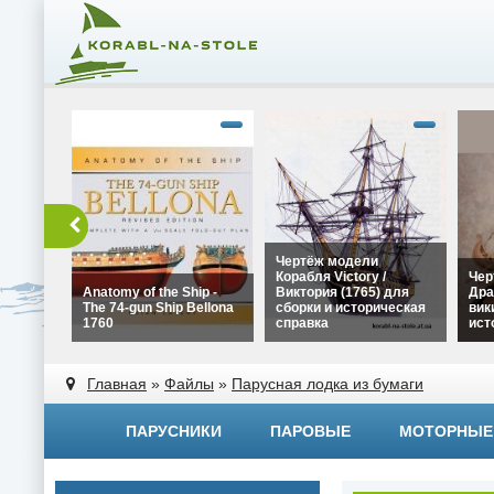
Чертёж модели
Корабля Victory /
Чер
Anatomy of the Ship -
Виктория (1765) для
Дра
The 74-gun Ship Bellona
сборки и историческая
вик
1760
справка
ист
alt="Чертёж модели
alt=
alt="Anatomy of the Ship -
Корабля Victory /
Драк
Главная
»
Файлы
»
Парусная лодка из бумаги
The 74-gun Ship Bellona
Виктория (1765) для
вики
1760" width="320"
сборки и историческая
исто
height="180">
справка" width="320"
widt
ПАРУСНИКИ
ПАРОВЫЕ
МОТОРНЫЕ
height="180">
heig