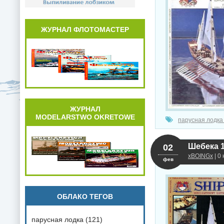
ЖУРНАЛ ФЛОТОМАСТЕР
ЖУРНАЛ
MODELARSTWO OKRETOWE
парусная лодка
Шебека 1
02
xBOINGx
| 0
фев
ОБЛАКО ТЕГОВ
парусная лодка
(121)