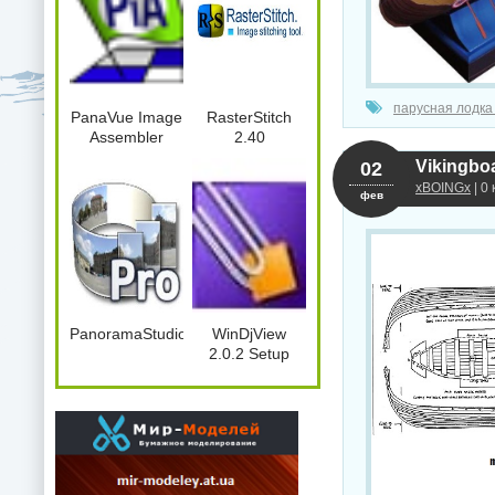
парусная лодка
PanaVue Image
RasterStitch
Assembler
2.40
Vikingbo
02
xBOINGx
| 0
фев
PanoramaStudio2Pro.2.5.0.164.x86.Port
WinDjView
2.0.2 Setup