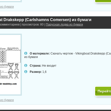
 из бумаги
at Drakskepp (Carlshamns Comersen) из бумаги
 комментариев | просмотров: 80 |
Парусная лодка из бумаги
О материале:
Скачать чертеж - Vikingboat Drakskepp (C
из бумаги
Страна:
Не входит
Размер:
1,6
Перейт
 из бумаги