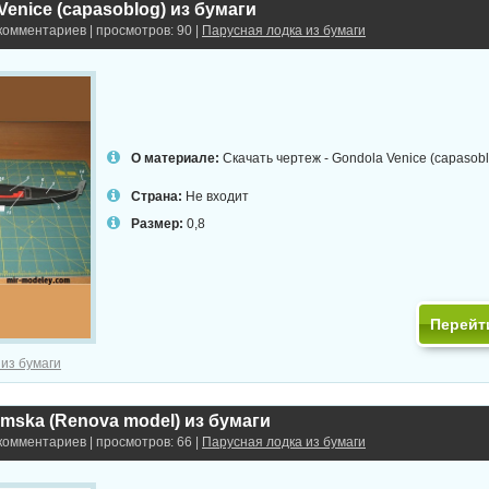
Venice (capasoblog) из бумаги
 комментариев | просмотров: 90 |
Парусная лодка из бумаги
О материале:
Скачать чертеж - Gondola Venice (capasobl
Страна:
Не входит
Размер:
0,8
Перейт
 из бумаги
ymska (Renova model) из бумаги
 комментариев | просмотров: 66 |
Парусная лодка из бумаги