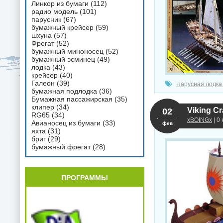
Линкор из бумаги
(112)
радио модель
(101)
парусник
(67)
бумажный крейсер
(59)
шхуна
(57)
Фрегат
(52)
бумажный миноносец
(52)
бумажный эсминец
(49)
лодка
(43)
крейсер
(40)
Галеон
(39)
парусная лодка
бумажная подлодка
(36)
Бумажная пассажирская
(35)
клипер
(34)
Viking Cr
02
RG65
(34)
xBOINGx
| 0
Авианосец из бумаги
(33)
фев
яхта
(31)
бриг
(29)
бумажный фрегат
(28)
ПРОГРАММЫ