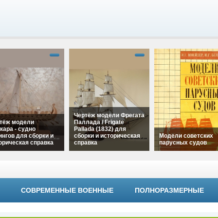
Чертёж модели Фрегата
тёж модели
Паллада / Frigate
кара - судно
Pallada (1832) для
ингов для сборки и
сборки и историческая
Модели советских
орическая справка
справка
парусных судов
"Чертёж модели
alt="Чертёж модели
ара - судно
Фрегата Паллада /
alt="Модели советс
нгов для сборки и
Frigate Pallada (1832)
парусных судов"
рическая справка"
для сборки и
width="320"
h="320"
СОВРЕМЕННЫЕ ВОЕННЫЕ
ПОЛНОРАЗМЕРНЫЕ
историческая справка"
height="180">
ht="180">
width="320"
height="180">