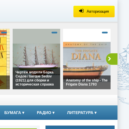
Авторизация
alt="Че
Галеона
Ла Коро
сборки 
справка
height=
Чертёж
Чертёж модели Барка
Галеона
Седов / barque Sedov
Ла Коро
(1921) для сборки и
Anatomy of the ship - The
сборки
историческая справка
Frigate Diana 1793
справк
alt="Чертёж модели
alt="Anatomy of the ship -
Барка Седов / barque
The Frigate Diana 1793"
ких
Sedov (1921) для сборки
width="320"
и историческая справка"
height="180">
width="320"
БУМАГА
▾
РАДИО
▾
ЛИТЕРАТУРА
▾
height="180">