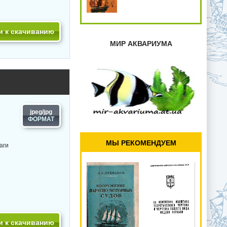
и к скачиванию
МИР АКВАРИУМА
jpeg/jpg
МЫ РЕКОМЕНДУЕМ
аги
и к скачиванию