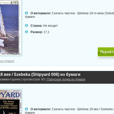
О материале:
Скачать чертеж - Шебека 18-го века (Szkutn
бумаги
Страна:
Не входит
Размер:
17,1
Перейт
 из бумаги
8 век / Szebeka (Shipyard 006) из бумаги
 комментариев | просмотров: 90 |
Парусная лодка из бумаги
О материале:
Скачать чертеж - Шебека 18 век / Szebeka 
бумаги