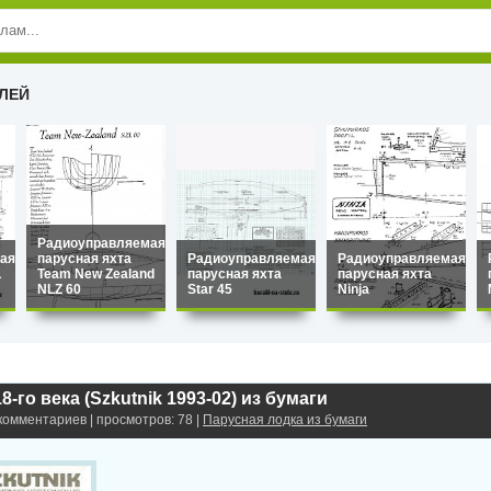
ЛЕЙ
Радиоуправляемая
ая
парусная яхта
Радиоуправляемая
Радиоуправляемая
L
Team New Zealand
парусная яхта
парусная яхта
NLZ 60
Star 45
Ninja
8-го века (Szkutnik 1993-02) из бумаги
 комментариев | просмотров: 78 |
Парусная лодка из бумаги