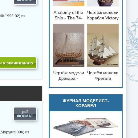
Anatomy of the
Чертёж модели
loading="lazy"
loading="lazy"
ik 1993-02) из
Ship - The 74-
Корабля Victory
decoding="async"
decoding="async"
gun Ship
/ Виктория
fetchpriority="low">
fetchpriority="low">
Bellona 1760
(1765) для
сборки и
историческая
справка
и к скачиванию
Чертёж модели
Чертёж модели
loading="lazy"
loading="lazy"
Дракара -
Фрегата
decoding="async"
decoding="async"
судно викингов
Паллада /
fetchpriority="low">
fetchpriority="low">
для сборки и
Frigate Pallada
историческая
(1832) для
справка
сборки и
ЖУРНАЛ МОДЕЛИСТ-
КОРАБЕЛ
историческая
справка
pdf
(Shipyard 006) из