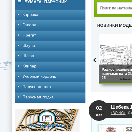
БУМАГА: ПАРУСНИК
Каррака
Галеон
НОВИНКИ МОДЕ
Фрегат
Шхуна
Шлюп
Клипер
Радиоуправляем
парусная яхта X
Учебный корабль
25
Парусная яхта
Парусная лодка
Шебека 1
02
xBOINGx
| 0
фев