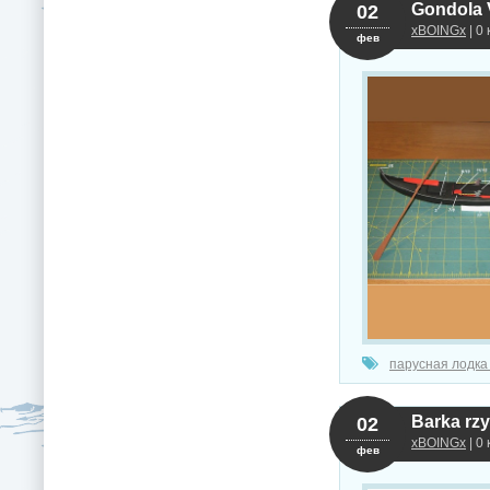
Gondola 
02
xBOINGx
| 0
фев
парусная лодка
Barka rz
02
xBOINGx
| 0
фев