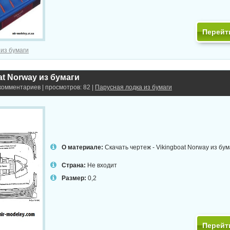
Перейт
 из бумаги
at Norway из бумаги
 комментариев | просмотров: 82 |
Парусная лодка из бумаги
О материале:
Скачать чертеж - Vikingboat Norway из бум
Страна:
Не входит
Размер:
0,2
Перейт