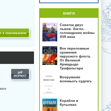
КНИГИ
Схватка двух
львов. Англо-
голландские войны
и к скачиванию
XVII века
Все переломные
сражения
парусного флота.
От Великой
Армадыдо
Трафальгара
pdf
Вооруженiе
военныхъ судовъ
умаги
Корабли в
бутылках