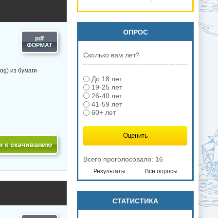
Frigate USS
Constitution
1812
ОПРОС
pdf
Сколько вам лет?
og) из бумаги
До 18 лет
19-25 лет
26-40 лет
41-59 лет
60+ лет
и к скачиванию
Всего проголосовало: 16
Результаты
Все опросы
СТАТИСТИКА