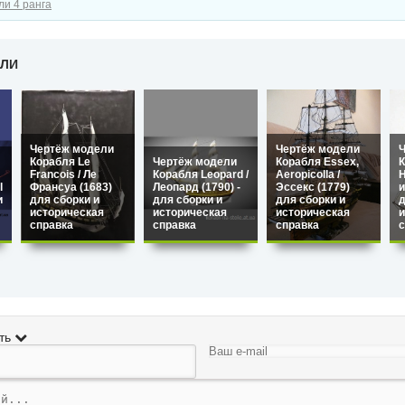
ли 4 ранга
ЕЛИ
Чертёж модели
Чертёж модели
Корабля Le
Чертёж модели
Корабля Essex,
К
Francois / Ле
Корабля Leopard /
Aeropicolla /
H
l
Франсуа (1683)
Леопард (1790) -
Эссекс (1779)
и
и
для сборки и
для сборки и
для сборки и
д
историческая
историческая
историческая
и
справка
справка
справка
с
ть