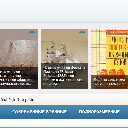
Чертёж модели Фрегата
тёж модели
Паллада / Frigate
кара - судно
Pallada (1832) для
ингов для сборки и
сборки и историческая
Модели советских
орическая справка
справка
парусных судов
"Чертёж модели
alt="Чертёж модели
ара - судно
бли 4–5-6-го ранга
Фрегата Паллада /
alt="Модели советс
нгов для сборки и
Frigate Pallada (1832)
парусных судов"
рическая справка"
для сборки и
width="320"
h="320"
СОВРЕМЕННЫЕ ВОЕННЫЕ
ПОЛНОРАЗМЕРНЫЕ
историческая справка"
height="180">
ht="180">
width="320"
height="180">