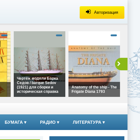
Авторизация
alt="Че
Галеона
Ла Коро
сборки 
справка
height=
Чертёж
Чертёж модели Барка
Галеона
Седов / barque Sedov
Ла Коро
(1921) для сборки и
Anatomy of the ship - The
сборки
историческая справка
Frigate Diana 1793
справк
alt="Чертёж модели
alt="Anatomy of the ship -
Барка Седов / barque
The Frigate Diana 1793"
ких
Sedov (1921) для сборки
width="320"
и историческая справка"
height="180">
width="320"
БУМАГА
▾
РАДИО
▾
ЛИТЕРАТУРА
▾
height="180">