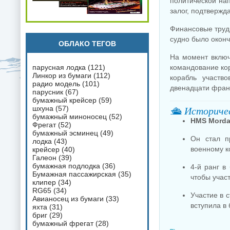
политической на
залог, подтверж
Финансовые трудн
судно было окон
ОБЛАКО ТЕГОВ
На момент включ
парусная лодка
(121)
командование ко
Линкор из бумаги
(112)
корабль участв
радио модель
(101)
двенадцати фран
парусник
(67)
бумажный крейсер
(59)
🛳 Историчес
шхуна
(57)
бумажный миноносец
(52)
HMS Morda
Фрегат
(52)
бумажный эсминец
(49)
Он стал п
лодка
(43)
военному к
крейсер
(40)
Галеон
(39)
бумажная подлодка
(36)
4-й ранг в
Бумажная пассажирская
(35)
чтобы учас
клипер
(34)
RG65
(34)
Участие в 
Авианосец из бумаги
(33)
вступила в
яхта
(31)
бриг
(29)
бумажный фрегат
(28)