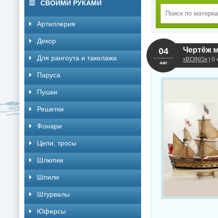
СВОИМИ РУКАМИ
Артиллерия
Декор
04
Для рангоута и такелажа
xBOINGx
| 0
авг
Паруса
Пушки
Решетки
Фонари
Цепи, тросы
Шлюпки
Шпили
Штурвалы
Юферсы