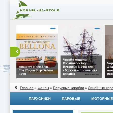
Чертёж модели
Корабля Victory /
Чер
Anatomy of the Ship -
Виктория (1765) для
Дра
The 74-gun Ship Bellona
сборки и историческая
вик
1760
справка
ист
alt="Чертёж модели
alt=
alt="Anatomy of the Ship -
Корабля Victory /
Драк
Главная
»
Файлы
»
Парусные корабли
»
Линейные кора
The 74-gun Ship Bellona
Виктория (1765) для
вики
1760" width="320"
сборки и историческая
исто
height="180">
справка" width="320"
widt
ПАРУСНИКИ
ПАРОВЫЕ
МОТОРНЫЕ
height="180">
heig