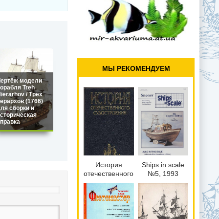
МЫ РЕКОМЕНДУЕМ
Чертёж модели
орабля Treh
ierarhov / Трех
ерархов (1766)
ля сборки и
сторическая
правка
История
Ships in scale
отечественного
№5, 1993
судостроения.
Том 1.