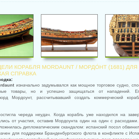
ЕЛИ КОРАБЛЯ MORDAUNT / МОРДО́НТ (1681) ДЛЯ
АЯ СПРАВКА
водка:
rdaunt
изначально задумывался как мощное торговое судно, спо
нные товары, но и успешно защищаться от нападений. Его
орд Мордоунт, рассчитывавший создать коммерческий кора
остигла череда неудач. Когда корабль уже находился на зав
ались от участия, оставив Мордоунта один на один с расходами.
сложнилась дипломатическим скандалом: испанский посол обвинил 
начен для поддержки Бранденбургского флота в конфликте с Испа