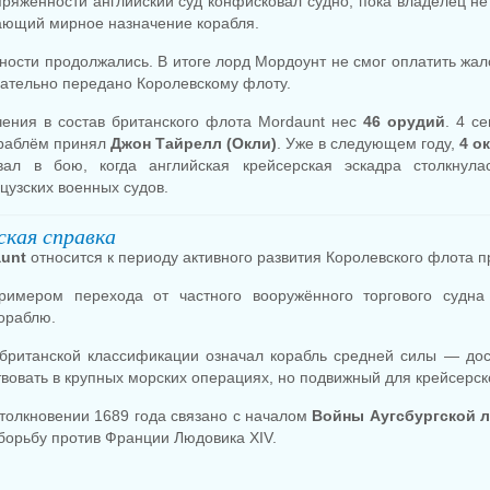
пряжённости английский суд конфисковал судно, пока владелец не
дающий мирное назначение корабля.
ости продолжались. В итоге лорд Мордоунт не смог оплатить жал
чательно передано Королевскому флоту.
ения в состав британского флота Mordaunt нес
46 орудий
. 4 с
раблём принял
Джон Тайрелл (Окли)
. Уже в следующем году,
4 о
овал в бою, когда английская крейсерская эскадра столкнула
цузских военных судов.
кая справка
unt
относится к периоду активного развития Королевского флота п
римером перехода от частного вооружённого торгового судна
ораблю.
 британской классификации означал корабль средней силы — дос
твовать в крупных морских операциях, но подвижный для крейсерск
столкновении 1689 года связано с началом
Войны Аугсбургской л
 борьбу против Франции Людовика XIV.