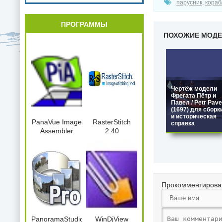
парусник
,
кораб
ПРОГРАММЫ
ПОХОЖИЕ МОД
Чертёж модели
Фрегата Пётр и
Павел / Petr Pave
(1697) для сборк
и историческая
PanaVue Image
RasterStitch
справка
Assembler
2.40
Прокомментирова
PanoramaStudio2Pro.2.5.0.164.x86.Port
WinDjView