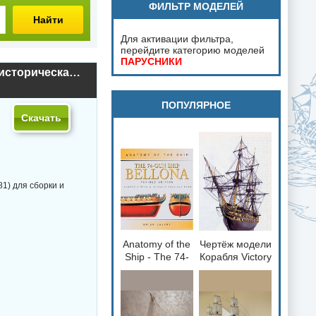
ФИЛЬТР МОДЕЛЕЙ
Найти
Для активации фильтра,
перейдите категорию моделей
ПАРУСНИКИ
Чертёж модели Корабля Mordaunt / Мордо́нт (1681) для сборки и историческая справка
ПОПУЛЯРНОЕ
Скачать
81) для сборки и
Anatomy of the
Чертёж модели
loading="lazy"
loading="lazy"
Ship - The 74-
Корабля Victory
decoding="async"
decoding="async"
gun Ship
/ Виктория
fetchpriority="low">
fetchpriority="low">
Bellona 1760
(1765) для
сборки и
историческая