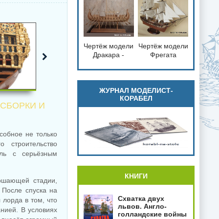
справка
Чертёж модели
Чертёж модели
loading="lazy"
loading="lazy"
Дракара -
Фрегата
decoding="async"
decoding="async"
судно викингов
Паллада /
fetchpriority="low">
fetchpriority="low">
для сборки и
Frigate Pallada
историческая
(1832) для
справка
сборки и
ЖУРНАЛ МОДЕЛИСТ-
КОРАБЕЛ
историческая
 СБОРКИ И
справка
собное не только
 строительство
бль с серьёзным
КНИГИ
ершающей стадии,
 После спуска на
Схватка двух
лорда в том, что
львов. Англо-
нией. В условиях
голландские войны