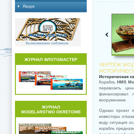
Якоря
ЖУРНАЛ ФЛОТОМАСТЕР
ЧЕРТЁЖ МОД
ИСТОРИЧЕСК
Историческая с
Корабль
HMS Mo
перевозить це
финансировал л
вооружением.
ЖУРНАЛ
Однако проект п
MODELARSTWO OKRETOWE
инвесторы отказ
воду ситуация о
корабль предназ