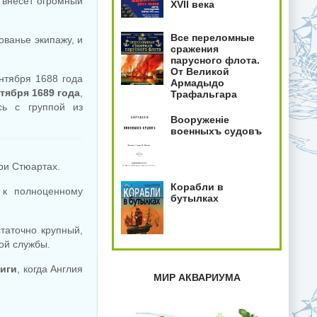
 внесёт огромный
XVII века
Все переломные
ованье экипажу, и
сражения
парусного флота.
От Великой
ентября 1688 года
Армадыдо
ктября 1689 года
,
Трафальгара
сь с группой из
Вооруженiе
военныхъ судовъ
ри Стюартах.
Корабли в
 к полноценному
бутылках
таточно крупный,
ой службы.
иги
, когда Англия
МИР АКВАРИУМА