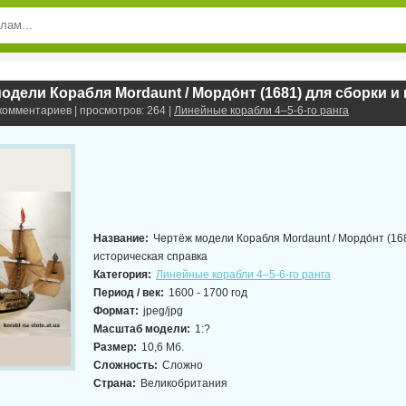
 комментариев | просмотров: 264 |
Линейные корабли 4–5-6-го ранга
Название:
Чертёж модели Корабля Mordaunt / Мордо́нт (16
историческая справка
Категория:
Линейные корабли 4–5-6-го ранга
Период / век:
1600 - 1700 год
Формат:
jpeg/jpg
Масштаб модели:
1:?
Размер:
10,6 Мб.
Сложность:
Сложно
Страна:
Великобритания