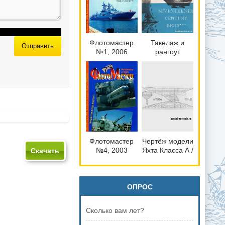
Флотомастер
Такелаж и
Отправить
№1, 2006
рангоут
семнадцатого
века.
(Seventeenth
century rigging)
Флотомастер
Чертёж модели
№4, 2003
Яхта Класса А /
Скачать
Yacht Class A
для сборки и
историческая
справка
ОПРОС
Сколько вам лет?