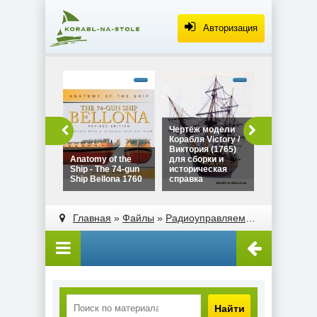
Авторизация
alt="Чертё
Дракара - с
викингов дл
сборки и
историческ
Чертёж модели
Чертёж мо
справка"
Корабля Victory /
Дракара - 
width="320"
Виктория (1765)
викингов д
height="180
Anatomy of the
для сборки и
сборки и
Ship - The 74-gun
историческая
историческ
Ship Bellona 1760
справка
справка
alt="Чертёж модели
alt="Anatomy of the
Корабля Victory /
Ship - The 74-gun
Главная
»
Файлы
»
Радиоуправляемые модели парусных яхт
Виктория (1765)
Ship Bellona 1760"
для сборки и
width="320"
историческая
height="180">
справка"
width="320"
height="180">
Найти