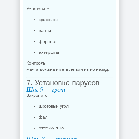
Установите:
краспицы
ванты
форштаг
ахтерштаг
Контроль:
мачта должна иметь лёгкий изгиб назад.
7. Установка парусов
Шаг 9 — грот
Закрепите:
шкотовый угол
фал
оттяжку гика
Шаг 10 — стаксель