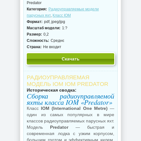
Predator
Категория:
Радиоуправляемые модели
парусных яхт
,
Класс IOM
Формат:
pdf, jpeg/jpg
Масштаб модели:
1:?
Размер:
0,2
Сложность:
Среднє
Страна:
Не входит
Скачать
РАДИОУПРАВЛЯЕМАЯ
МОДЕЛЬ IOM IOM PREDATOR
Историческая сводка:
Сборка радиоуправляемой
яхты класса IOM «Predator»
Класс
IOM (International One Metre)
—
один из самых популярных в мире
классов радиоуправляемых парусных яхт.
Модель
Predator
— быстрая и
современная лодка с узким корпусом,
большим гротом и эффективным килем.