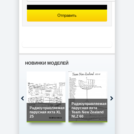
Радиоуправляемая
модель IOM
Maximus Mk2
Отправить
НОВИНКИ МОДЕЛЕЙ
Радиоуправляемая
Радиоуправляемая
парусная яхта
Радиоупра
парусная яхта XL
Team New Zealand
парусная я
25
NLZ 60
Star 45