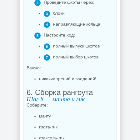
Проведите шкоты через:
блоки
направляющие кольца
Настройте ход:
полный выпуск шкотов
полный выбор шкотов
Важно:
никаких трений и заеданий!
6. Сборка рангоута
Шаг 8 — мачта и гик
Соберите:
мачту
грота-гик
стаксель-гик