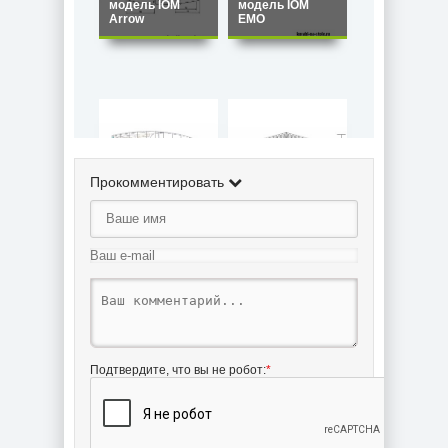
модель IOM
модель IOM
Arrow
EMO
Прокомментировать
Радиоуправляемая
Радиоуправляемая
модель IOM
модель IOM
GOTH
Learke MK4c
Подтвердите, что вы не робот:
*