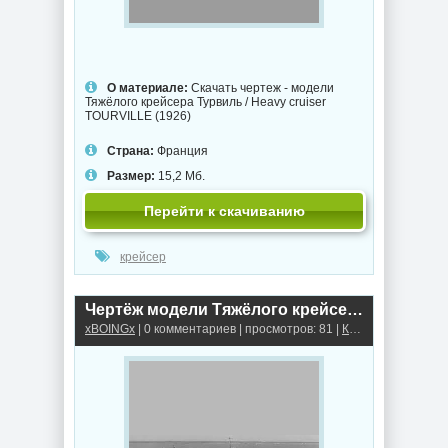
О материале:
Скачать чертеж - модели
Тяжёлого крейсера Турвиль / Heavy cruiser
TOURVILLE (1926)
Страна:
Франция
Размер:
15,2 Мб.
Перейти к скачиванию
крейсер
Чертёж модели Тяжёлого крейсера Сюффрен / Heavy cruiser SUFFREN (1927) для сборки и историческая справка
xBOINGx
| 0 комментариев | просмотров: 81 |
Крейсеры