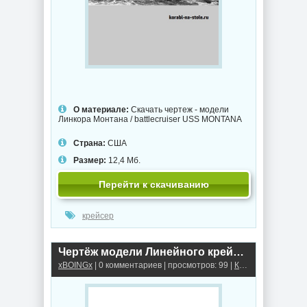
О материале:
Скачать чертеж - модели
Линкора Монтана / battlecruiser USS MONTANA
Страна:
США
Размер:
12,4 Мб.
Перейти к скачиванию
крейсер
Чертёж модели Линейного крейсера Эрцгерцог / battlecruiser ERZHERZOG для сборки и историческая справка
xBOINGx
| 0 комментариев | просмотров: 99 |
Крейсеры