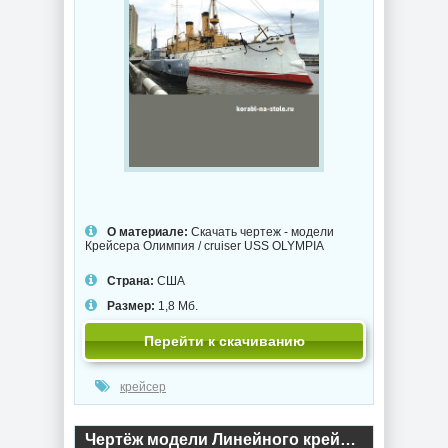
О материале:
Скачать чертеж - модели
Крейсера Олимпия / cruiser USS OLYMPIA
Страна:
США
Размер:
1,8 Мб.
Перейти к скачиванию
крейсер
Чертёж модели Линейного крейсера Кронштадт / Battlecruiser Kronshtadt (1939) для сборки и историческая справка