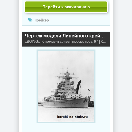
Перейти к скачиванию
крейсер
Чертёж модели Линейного крейсера Адмирал Шеер / battlecruiser Admiral Scheer для сборки и историческая справка
xBOINGx
| 0 комментариев | просмотров: 97 |
Крейсеры