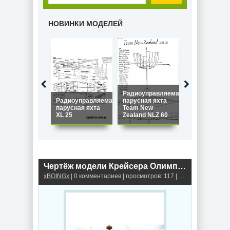
НОВИНКИ МОДЕЛЕЙ
Радиоуправляемая
Радиоуправляемая
парусная яхта
Радиоуправ
парусная яхта
Team New
парусная ях
XL 25
Zealand NLZ 60
Star 45
Чертёж модели Крейсера Олимпия / cruiser USS OLYMPIA для сборки и историческая справка
xBOINGx
| 0 комментариев | просмотров: 117 |
Крейсеры