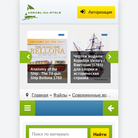
Авторизация
alt="Чертё
Дракара - с
викингов дл
сборки и
историческ
Чертёж модели
Чертёж мо
справка"
Корабля Victory /
Дракара - 
width="320"
Виктория (1765)
викингов д
height="180
Anatomy of the
для сборки и
сборки и
Ship - The 74-gun
историческая
историческ
Ship Bellona 1760
справка
справка
alt="Чертёж модели
alt="Anatomy of the
Корабля Victory /
Ship - The 74-gun
Главная
»
Файлы
»
Современные военные
»
Крейс
Виктория (1765)
Ship Bellona 1760"
для сборки и
width="320"
историческая
height="180">
справка"
width="320"
height="180">
Найти