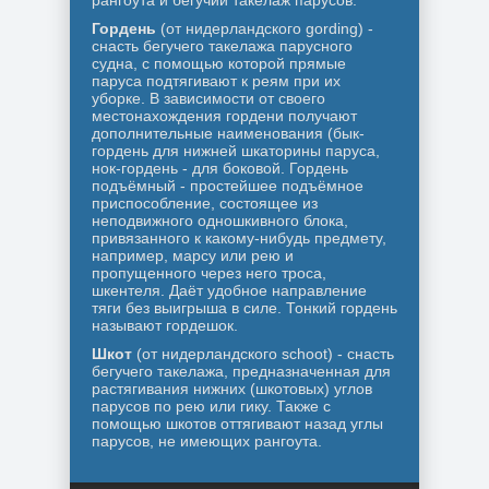
рангоута и бегучий такелаж парусов.
Гордень
(от нидерландского gording) -
снасть бегучего такелажа парусного
судна, с помощью которой прямые
паруса подтягивают к реям при их
уборке. В зависимости от своего
местонахождения гордени получают
дополнительные наименования (бык-
гордень для нижней шкаторины паруса,
нок-гордень - для боковой. Гордень
подъёмный - простейшее подъёмное
приспособление, состоящее из
неподвижного одношкивного блока,
привязанного к какому-нибудь предмету,
например, марсу или рею и
пропущенного через него троса,
шкентеля. Даёт удобное направление
тяги без выигрыша в силе. Тонкий гордень
называют гордешок.
Шкот
(от нидерландского schoot) - снасть
бегучего такелажа, предназначенная для
растягивания нижних (шкотовых) углов
парусов по рею или гику. Также с
помощью шкотов оттягивают назад углы
парусов, не имеющих рангоута.