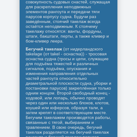
совокупность судовых снастей, служащая
для раскрепления неподвижных
элементов рангоута и передачи тяги
парусов корпусу судна. Будучи раз
заведённым, стоячий такелаж всегда
остаётся неподвижным. К стоячему
такелажу относятся: ванты, фордуны,
штаги, бакштаги, перты, а также кливер и
бом-кливер леера.
Бегучий такелаж
(от нидерландского
takelage (от takel - оснастка)) - тросовая
оснастка судна (тросы и цепи, служащие
для подъёма тяжестей и различных
сигналов, подъёма, опускания и
изменения направления отдельных
частей рангоута относительно
диаметральной плоскости судна, уборки и
постановки парусов) закреплённая только
одним концом. Второй свободный конец -
ходовой, или лопарь, обычно проводят
через один или несколько блоков, клотов,
коушей или юферсов, образуя тали, а
затем крепят в соответствующем месте.
Бегучим такелажем производятся работы,
связанные с тягой, выбиранием и
травлением. В свою очередь, бегучий
такелаж разделяется на бегучий такелаж