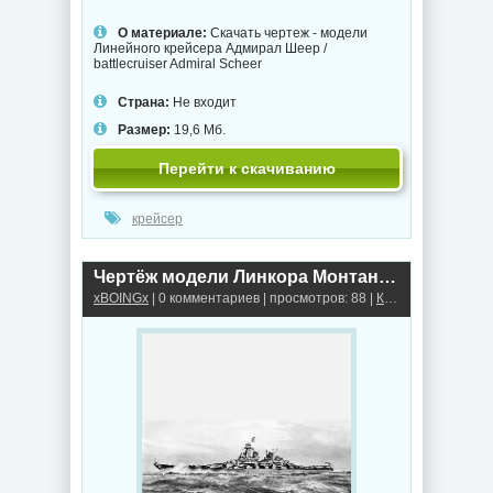
О материале:
Скачать чертеж - модели
Линейного крейсера Адмирал Шеер /
battlecruiser Admiral Scheer
Страна:
Не входит
Размер:
19,6 Мб.
Перейти к скачиванию
крейсер
Чертёж модели Линкора Монтана / battlecruiser USS MONTANA для сборки и историческая справка
xBOINGx
| 0 комментариев | просмотров: 88 |
Крейсеры