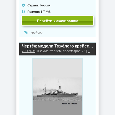
Страна:
Россия
Размер:
1,7 Мб.
Перейти к скачиванию
крейсер
Чертёж модели Тяжёлого крейсера Турвиль / Heavy cruiser TOURVILLE (1926) для сборки и историческая справка
xBOINGx
| 0 комментариев | просмотров: 75 |
Крейсеры