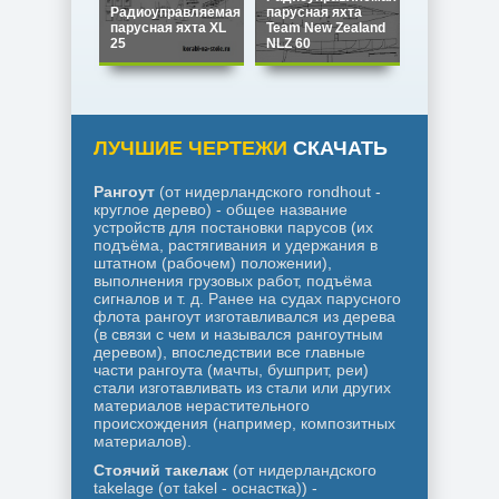
Радиоуправляемая
парусная яхта
Радиоупра
парусная яхта XL
Team New Zealand
парусная я
25
NLZ 60
Star 45
ЛУЧШИЕ ЧЕРТЕЖИ
СКАЧАТЬ
Рангоут
(от нидерландского rondhout -
круглое дерево) - общее название
устройств для постановки парусов (их
подъёма, растягивания и удержания в
штатном (рабочем) положении),
выполнения грузовых работ, подъёма
сигналов и т. д. Ранее на судах парусного
флота рангоут изготавливался из дерева
(в связи с чем и назывался рангоутным
деревом), впоследствии все главные
части рангоута (мачты, бушприт, реи)
стали изготавливать из стали или других
материалов нерастительного
происхождения (например, композитных
материалов).
Стоячий такелаж
(от нидерландского
takelage (от takel - оснастка)) -