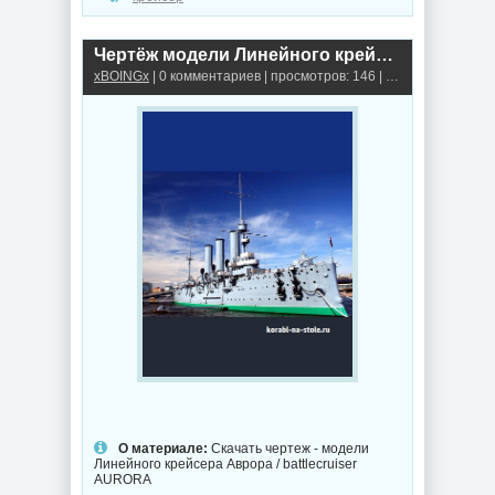
Чертёж модели Линейного крейсера Аврора / battlecruiser AURORA для сборки и историческая справка
xBOINGx
| 0 комментариев | просмотров: 146 |
Крейсеры
О материале:
Скачать чертеж - модели
Линейного крейсера Аврора / battlecruiser
AURORA