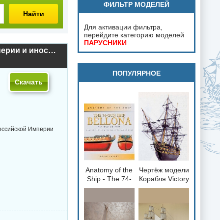
ФИЛЬТР МОДЕЛЕЙ
Найти
Для активации фильтра,
перейдите категорию моделей
ПАРУСНИКИ
Альбомъ штандартовъ, флаговъ и вымпеловъ Российской Империи и иностранныхъ государствъ. 1890
ПОПУЛЯРНОЕ
Скачать
оссийской Империи
Anatomy of the
Чертёж модели
loading="lazy"
loading="lazy"
Ship - The 74-
Корабля Victory
decoding="async"
decoding="async"
gun Ship
/ Виктория
fetchpriority="low">
fetchpriority="low">
Bellona 1760
(1765) для
сборки и
историческая