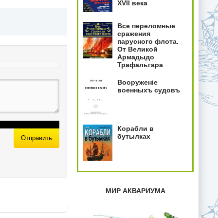
XVII века
Все переломные
сражения
парусного флота.
От Великой
Армадыдо
Трафальгара
Вооруженiе
военныхъ судовъ
Корабли в
бутылках
Отправить
МИР АКВАРИУМА