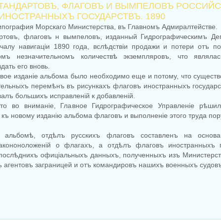
ТАНДАРТОВЪ, ФЛАГОВЪ И ВЫМПЕЛОВЪ РОССИЙ
ИНОСТРАННЫХЪ ГОСУДАРСТВЪ. 1890
Типография Морскаго Министерства, въ Главномъ Адмиралтействе.
ртовъ, флаговъ н вымпеловъ, изданный Гидрографическимъ Де
ачалу навигацiи 1890 года, вслѣдствiи продажи и потери отъ по
омъ незначительномъ количествѣ экземпляровъ, что являлас
дать его вновь.
овое изданiе альбома было необходимо еще и потому, что существ
ительныхъ перемѣнъ въ рисункахъ флаговъ иностранныхъ государс
валъ большихъ исправленiй к добавленiй.
то во вниманiе, Главное Гидрографическое Управленiе рѣшил
къ новому изданiю альбома флаговъ и выполненiе этого труда по
 альбомѣ, отдѣлъ русскихъ флаговъ составленъ на основа
акононоложенiй о флагахъ, а отдѣлъ флаговъ иностранныхъ г
 послѣднихъ офицiальныхъ данныхъ, полученныхъ изъ Министерс
ъ агентовъ заграницей и отъ командировъ нашихъ военныхъ судовъ