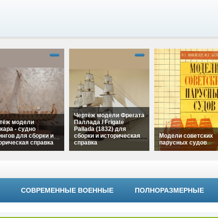
Чертёж модели Фрегата
тёж модели
Паллада / Frigate
кара - судно
Pallada (1832) для
ингов для сборки и
сборки и историческая
Модели советских
орическая справка
справка
парусных судов
"Чертёж модели
alt="Чертёж модели
ара - судно
Фрегата Паллада /
alt="Модели советс
нгов для сборки и
Frigate Pallada (1832)
парусных судов"
рическая справка"
для сборки и
width="320"
h="320"
СОВРЕМЕННЫЕ ВОЕННЫЕ
ПОЛНОРАЗМЕРНЫЕ
историческая справка"
height="180">
ht="180">
width="320"
height="180">