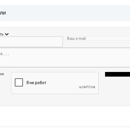
ЕЛИ
ть
 не