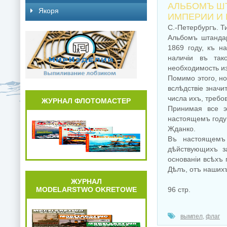
АЛЬБОМЪ Ш
Якоря
ИМПЕРИИ И 
С.-Петербургъ. 
Альбомъ штанда
1869 году, къ н
наличiи въ так
необходимость из
Помимо этого, н
вслѣдствiе знач
числа ихъ, требо
ЖУРНАЛ ФЛОТОМАСТЕР
Принимая все э
настоящемъ году 
Жданко.
Въ настоящемъ
дѣйствующихъ з
основанiи всѣхъ
Дѣлъ, отъ наших
ЖУРНАЛ
MODELARSTWO OKRETOWE
96 стр.
вымпел
,
флаг