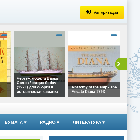
Авторизация
alt="Че
Галеона
Ла Коро
сборки 
справка
height=
Чертёж
Чертёж модели Барка
Галеона
Седов / barque Sedov
Ла Коро
(1921) для сборки и
Anatomy of the ship - The
сборки
историческая справка
Frigate Diana 1793
справк
alt="Чертёж модели
alt="Anatomy of the ship -
Барка Седов / barque
The Frigate Diana 1793"
ких
Sedov (1921) для сборки
width="320"
и историческая справка"
height="180">
width="320"
БУМАГА
▾
РАДИО
▾
ЛИТЕРАТУРА
▾
height="180">