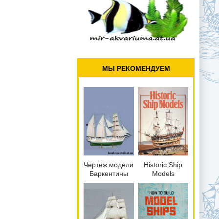
МЫ РЕКОМЕНДУЕМ
Чертёж модели
Historic Ship
Баркентины
Models
Вега /
(Wolfram zu
barquentine
Mondfeld).
Vega (1902)
для сборки и
историческая