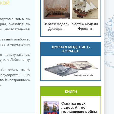
справка
СКОЙ
партаментомъ въ
рчи, оказался въ
Чертёж модели
Чертёж модели
loading="lazy"
loading="lazy"
Дракара -
Фрегата
ь настоятельная
decoding="async"
decoding="async"
судно викингов
Паллада /
fetchpriority="low">
fetchpriority="low">
для сборки и
Frigate Pallada
овавшiй альбомъ,
историческая
(1832) для
твъ и увеличения
справка
сборки и
ЖУРНАЛ МОДЕЛИСТ-
КОРАБЕЛ
историческая
о приступить въ
справка
ручило Лейтенанту
нiи всѣхъ нынѣ
осударствъ - на
тва Иностранныхъ
.
КНИГИ
Схватка двух
львов. Англо-
голландские войны