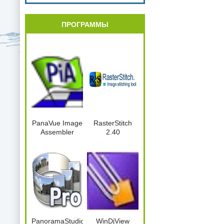
ПРОГРАММЫ
PanaVue Image
RasterStitch
Assembler
2.40
PanoramaStudio2Pro.2.5.0.164.x86.Port
WinDjView