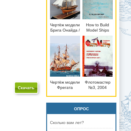
справка
Чертёж модели
How to Build
Брига Онайда /
Model Ships
brig Oneida
(1809) для
сборки и
историческая
справка
Чертёж модели
Флотомастер
Фрегата
№3, 2004
Скачать
Конфедераси /
frigate
Condederacy
(1778) для
ОПРОС
сборки и
историческая
Сколько вам лет?
справка