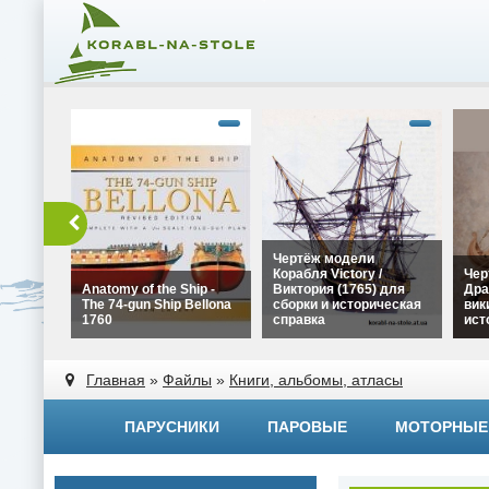
Чертёж модели
Корабля Victory /
Чер
Anatomy of the Ship -
Виктория (1765) для
Дра
The 74-gun Ship Bellona
сборки и историческая
вик
1760
справка
ист
alt="Чертёж модели
alt=
alt="Anatomy of the Ship -
Корабля Victory /
Драк
Главная
»
Файлы
»
Книги, альбомы, атласы
The 74-gun Ship Bellona
Виктория (1765) для
вики
1760" width="320"
сборки и историческая
исто
height="180">
справка" width="320"
widt
ПАРУСНИКИ
ПАРОВЫЕ
МОТОРНЫЕ
height="180">
heig