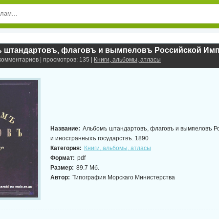
 комментариев | просмотров: 135 |
Книги, альбомы, атласы
Название:
Альбомъ штандартовъ, флаговъ и вымпеловъ Р
и иностранныхъ государствъ. 1890
Категория:
Книги, альбомы, атласы
Формат:
pdf
Размер:
89.7 Мб.
Автор:
Типография Морскаго Министерства