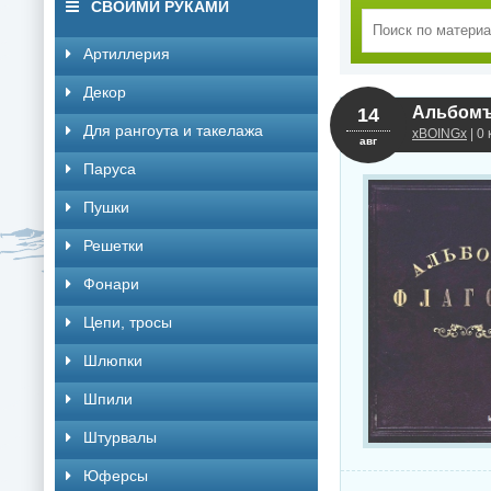
СВОИМИ РУКАМИ
Артиллерия
Декор
14
Для рангоута и такелажа
xBOINGx
| 0
авг
Паруса
Пушки
Решетки
Фонари
Цепи, тросы
Шлюпки
Шпили
Штурвалы
Юферсы