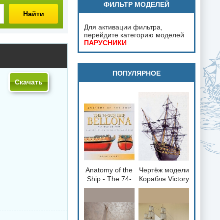
ФИЛЬТР МОДЕЛЕЙ
Найти
Для активации фильтра,
перейдите категорию моделей
ПАРУСНИКИ
ПОПУЛЯРНОЕ
Скачать
Anatomy of the
Чертёж модели
loading="lazy"
loading="lazy"
Ship - The 74-
Корабля Victory
decoding="async"
decoding="async"
gun Ship
/ Виктория
fetchpriority="low">
fetchpriority="low">
Bellona 1760
(1765) для
сборки и
историческая