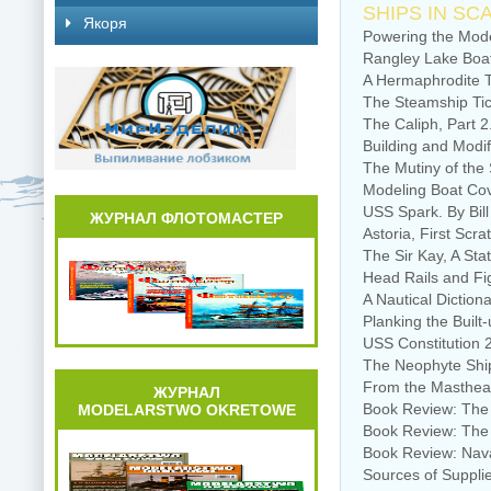
SHIPS IN SC
Якоря
Powering the Mode
Rangley Lake Boat,
A Hermaphrodite T
The Steamship Tic
The Caliph, Part 
Building and Modi
The Mutiny of the
Modeling Boat Co
USS Spark. By Bil
ЖУРНАЛ ФЛОТОМАСТЕР
Astoria, First Scr
The Sir Kay, A Sta
Head Rails and Fi
A Nautical Diction
Planking the Built
USS Constitution 
The Neophyte Ship
From the Masthea
ЖУРНАЛ
Book Review: The 
MODELARSTWO OKRETOWE
Book Review: The 
Book Review: Naval
Sources of Suppli