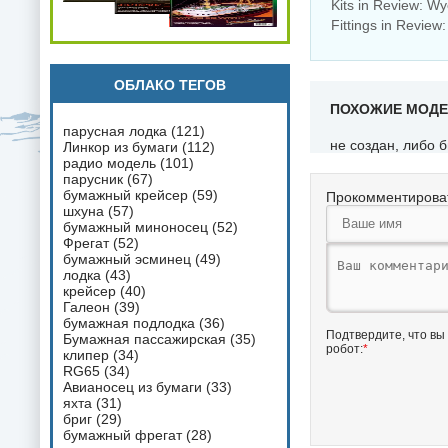
Kits in Review: Wy
Fittings in Review
ОБЛАКО ТЕГОВ
ПОХОЖИЕ МОД
парусная лодка
(121)
не создан, либо 
Линкор из бумаги
(112)
радио модель
(101)
парусник
(67)
бумажный крейсер
(59)
Прокомментирова
шхуна
(57)
бумажный миноносец
(52)
Фрегат
(52)
бумажный эсминец
(49)
лодка
(43)
крейсер
(40)
Галеон
(39)
бумажная подлодка
(36)
Подтвердите, что вы
Бумажная пассажирская
(35)
робот:
*
клипер
(34)
RG65
(34)
Авианосец из бумаги
(33)
яхта
(31)
бриг
(29)
бумажный фрегат
(28)