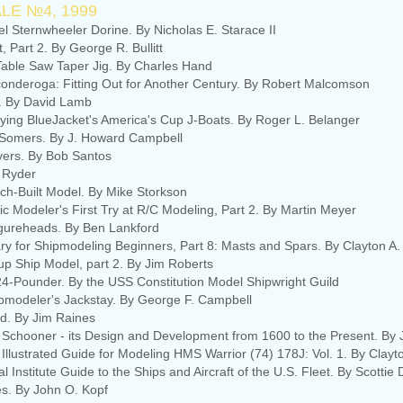
ALE №4, 1999
l Sternwheeler Dorine. By Nicholas E. Starace II
 Part 2. By George R. Bullitt
able Saw Taper Jig. By Charles Hand
onderoga: Fitting Out for Another Century. By Robert Malcomson
2. By David Lamb
fying BlueJacket's America's Cup J-Boats. By Roger L. Belanger
 Somers. By J. Howard Campbell
vers. By Bob Santos
l Ryder
atch-Built Model. By Mike Storkson
tic Modeler's First Try at R/C Modeling, Part 2. By Martin Meyer
gureheads. By Ben Lankford
ary for Shipmodeling Beginners, Part 8: Masts and Spars. By Clayton A
-up Ship Model, part 2. By Jim Roberts
24-Pounder. By the USS Constitution Model Shipwright Guild
modeler's Jackstay. By George F. Campbell
d. By Jim Raines
Schooner - its Design and Development from 1600 to the Present. By 
Illustrated Guide for Modeling HMS Warrior (74) 178J: Vol. 1. By Clay
 Institute Guide to the Ships and Aircraft of the U.S. Fleet. By Scottie
es. By John O. Kopf