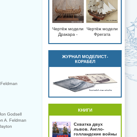
справка
Чертёж модели
Чертёж модели
loading="lazy"
loading="lazy"
Дракара -
Фрегата
decoding="async"
decoding="async"
судно викингов
Паллада /
fetchpriority="low">
fetchpriority="low">
для сборки и
Frigate Pallada
историческая
(1832) для
справка
сборки и
ЖУРНАЛ МОДЕЛИСТ-
КОРАБЕЛ
историческая
справка
. Feldman
КНИГИ
Jon Godsell
ton A. Feldman
Схватка двух
 Dayton
львов. Англо-
голландские войны