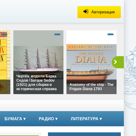
Авторизация
alt="Че
Галеона
Ла Коро
сборки 
справка
height=
Чертёж
Чертёж модели Барка
Галеона
Седов / barque Sedov
Ла Коро
(1921) для сборки и
Anatomy of the ship - The
сборки
историческая справка
Frigate Diana 1793
справк
alt="Чертёж модели
alt="Anatomy of the ship -
Барка Седов / barque
The Frigate Diana 1793"
ких
Sedov (1921) для сборки
width="320"
и историческая справка"
height="180">
width="320"
БУМАГА
▾
РАДИО
▾
ЛИТЕРАТУРА
▾
height="180">