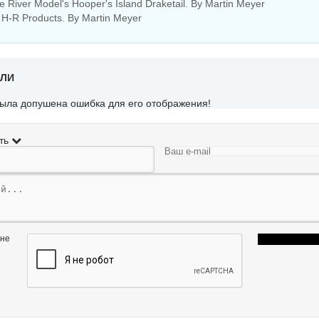
e River Model's Hooper's Island Draketail. By Martin Meyer
: H-R Products. By Martin Meyer
ЕЛИ
была допушена ошибка для его отображения!
ть
 не