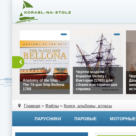
Чертёж модели
Корабля Victory /
Чер
Anatomy of the Ship -
Виктория (1765) для
Дра
The 74-gun Ship Bellona
сборки и историческая
вик
1760
справка
ист
alt="Чертёж модели
alt=
alt="Anatomy of the Ship -
Корабля Victory /
Драк
Главная
»
Файлы
»
Книги, альбомы, атласы
The 74-gun Ship Bellona
Виктория (1765) для
вики
1760" width="320"
сборки и историческая
исто
height="180">
справка" width="320"
widt
ПАРУСНИКИ
ПАРОВЫЕ
МОТОРНЫЕ
height="180">
heig