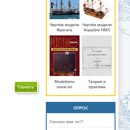
Чертёж модели
Чертёж модели
Фрегата
Корабля HMS
Сюрприз /
Ajax / Аякс
Frigate HMS
(1767) для
Surprise для
сборки и
сборки и
историческая
историческая
справка
справка
Modelismo
Теория и
naval en
практика
Скачать
madera
кораблестроения.
Атласть 1 часть
ОПРОС
Сколько вам лет?