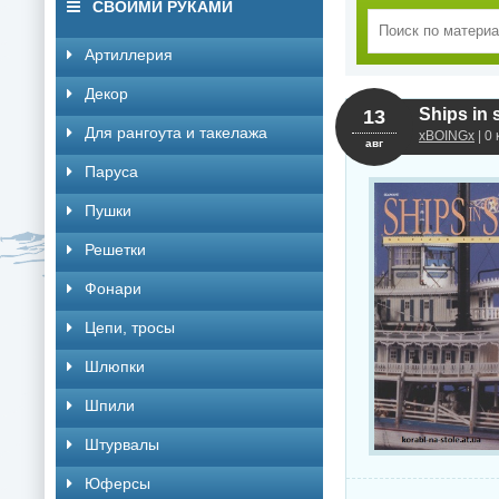
СВОИМИ РУКАМИ
Артиллерия
Декор
Ships in 
13
Для рангоута и такелажа
xBOINGx
| 0
авг
Паруса
Пушки
Решетки
Фонари
Цепи, тросы
Шлюпки
Шпили
Штурвалы
Юферсы