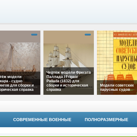
Чертёж модели Фрегата
тёж модели
Паллада / Frigate
кара - судно
Pallada (1832) для
ингов для сборки и
сборки и историческая
Модели советских
орическая справка
справка
парусных судов
"Чертёж модели
alt="Чертёж модели
ара - судно
Фрегата Паллада /
alt="Модели советс
нгов для сборки и
Frigate Pallada (1832)
парусных судов"
рическая справка"
для сборки и
width="320"
h="320"
СОВРЕМЕННЫЕ ВОЕННЫЕ
ПОЛНОРАЗМЕРНЫЕ
историческая справка"
height="180">
ht="180">
width="320"
height="180">