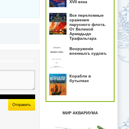
XVII века
Все переломные
сражения
парусного флота.
От Великой
Армадыдо
Трафальгара
Вооруженiе
военныхъ судовъ
Корабли в
бутылках
Отправить
МИР АКВАРИУМА