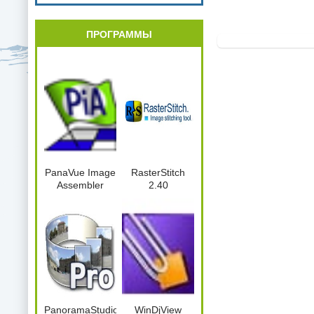
ПРОГРАММЫ
PanaVue Image
RasterStitch
Assembler
2.40
PanoramaStudio2Pro.2.5.0.164.x86.Port
WinDjView