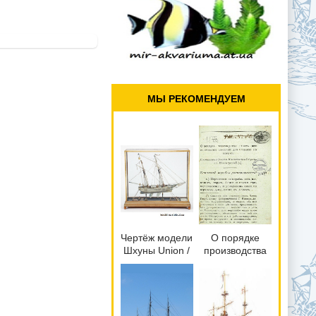
МЫ РЕКОМЕНДУЕМ
Чертёж модели
О порядке
Шхуны Union /
производства
Юнион (1823)
работ при
для сборки и
вооружении
историческая
кораблей для
справка
плавания по
морям. 1826