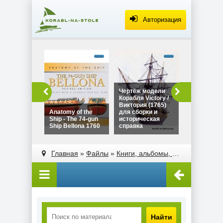
Авторизация
alt="Чертё
Дракара - с
викингов дл
сборки и
историческ
Чертёж модели
Чертёж мо
справка"
Корабля Victory /
Дракара - 
width="320"
Виктория (1765)
викингов д
height="180
Anatomy of the
для сборки и
сборки и
Ship - The 74-gun
историческая
историческ
Ship Bellona 1760
справка
справка
alt="Чертёж модели
alt="Anatomy of the
Корабля Victory /
Ship - The 74-gun
Главная
»
Файлы
»
Книги, альбомы, атласы
Виктория (1765)
Ship Bellona 1760"
для сборки и
width="320"
историческая
height="180">
справка"
width="320"
height="180">
Найти