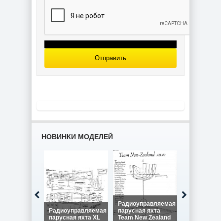
Отправить
НОВИНКИ МОДЕЛЕЙ
Радиоуправляемая
Радиоуправляемая
парусная яхта
Радиоупра
парусная яхта XL
Team New Zealand
парусная я