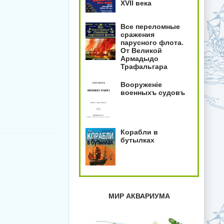
XVII века
Все переломные
сражения
парусного флота.
От Великой
Армадыдо
Трафальгара
Вооруженiе
военныхъ судовъ
Корабли в
бутылках
МИР АКВАРИУМА