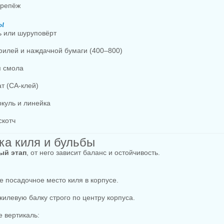
крепёж
ы
 или шуруповёрт
илей и наждачной бумаги (400–800)
я смола
т (СА-клей)
куль и линейка
скотч
вка киля и бульбы
ый этап
, от него зависит баланс и остойчивость.
е посадочное место киля в корпусе.
 килевую балку строго по центру корпуса.
е вертикаль: