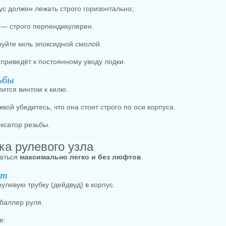
ус должен лежать строго горизонтально;
 — строго перпендикулярен.
уйте киль эпоксидной смолой.
 приведёт к постоянному уводу лодки.
ьбы
пится винтом к килю.
кой убедитесь, что она стоит строго по оси корпуса.
ксатор резьбы.
ка рулевого узла
гаться
максимально легко и без люфтов
.
от
рулевую трубку (дейдвуд) в корпус.
 баллер руля.
е: