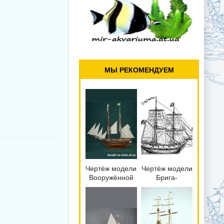
МЫ РЕКОМЕНДУЕМ
Чертёж модели
Чертёж модели
Вооружённой
Брига-
яхты Нева /
невольничий
Yacht armed
Пандора / brig
Neva (1813)
slaver
для сборки и
PANDORA
историческая
(1835) для