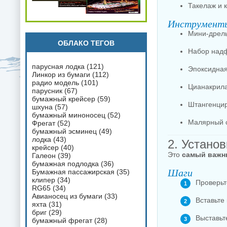
Такелаж и 
Инструмент
Мини-дрель
ОБЛАКО ТЕГОВ
Набор надф
парусная лодка
(121)
Эпоксидна
Линкор из бумаги
(112)
радио модель
(101)
Цианакрила
парусник
(67)
бумажный крейсер
(59)
Штангенцир
шхуна
(57)
бумажный миноносец
(52)
Малярный 
Фрегат
(52)
бумажный эсминец
(49)
лодка
(43)
2. Устано
крейсер
(40)
Это
самый важн
Галеон
(39)
бумажная подлодка
(36)
Шаги
Бумажная пассажирская
(35)
клипер
(34)
Проверьт
RG65
(34)
Авианосец из бумаги
(33)
Вставьте
яхта
(31)
бриг
(29)
Выставьт
бумажный фрегат
(28)