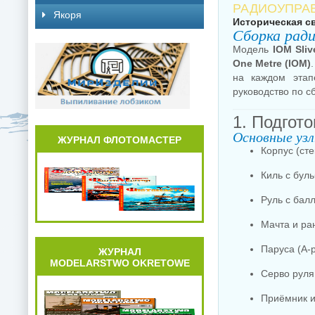
РАДИОУПРАВ
Якоря
Историческая с
Сборка рад
Модель
IOM Sliv
One Metre (IOM)
на каждом этап
руководство по с
1. Подгот
Основные уз
ЖУРНАЛ ФЛОТОМАСТЕР
Корпус (ст
Киль с бул
Руль с бал
Мачта и ра
Паруса (A-
ЖУРНАЛ
MODELARSTWO OKRETOWE
Серво руля
Приёмник и