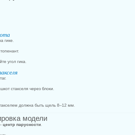
рота
а гике.
топенант.
те угол гика.
акселя
аг.
шкот стакселя через блоки.
стакселем должна быть щель 8–12 мм.
ировка модели
 —
центр парусности
.