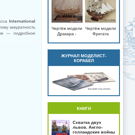
справка
асса
International
тому аккуратность
Чертёж модели
Чертёж модели
loading="lazy"
loading="lazy"
иже — подробное
Дракара -
Фрегата
decoding="async"
decoding="async"
судно викингов
Паллада /
fetchpriority="low">
fetchpriority="low">
для сборки и
Frigate Pallada
историческая
(1832) для
справка
сборки и
ЖУРНАЛ МОДЕЛИСТ-
КОРАБЕЛ
историческая
справка
КНИГИ
Схватка двух
львов. Англо-
голландские войны