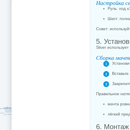
Настройка с
Руль: ход ±
Шкот: полн
Совет: используй
5. Устано
Sliver используе
Сборка мач
Установи
Вставьте 
Закрепит
Правильное натя
мачта ровна
лёгкий пред
6. Монтаж