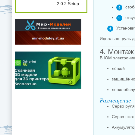
2.0.2 Setup
своб
отсу
Установи
Идеально: руль д
4. Монтаж
В IOM электроник
лёгкой
защищённо
легко обсл
Размещение
Серво руля
Серво шкот
Аккумулято