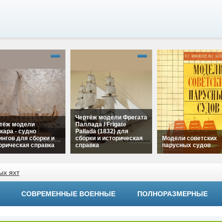
Чертёж модели Фрегата
тёж модели
Паллада / Frigate
кара - судно
Pallada (1832) для
ингов для сборки и
сборки и историческая
Модели советских
орическая справка
справка
парусных судов
"Чертёж модели
alt="Чертёж модели
ара - судно
ых яхт
Фрегата Паллада /
alt="Модели советс
нгов для сборки и
Frigate Pallada (1832)
парусных судов"
рическая справка"
для сборки и
width="320"
h="320"
СОВРЕМЕННЫЕ ВОЕННЫЕ
ПОЛНОРАЗМЕРНЫЕ
историческая справка"
height="180">
ht="180">
width="320"
height="180">