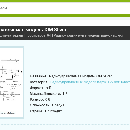
авляемая модель IOM Sliver
 комментариев | просмотров: 64 |
Радиоуправляемые модели парусных яхт
Название:
Радиоуправляемая модель IOM Sliver
Категория:
Радиоуправляемые модели парусных яхт
,
Клас
Формат:
pdf
Масштаб модели:
1:?
Размер:
0,6
Сложность:
Среднє
Страна:
Не входит