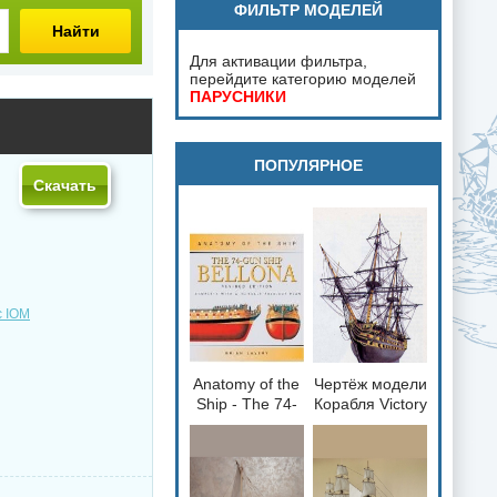
ФИЛЬТР МОДЕЛЕЙ
Найти
Для активации фильтра,
перейдите категорию моделей
ПАРУСНИКИ
ПОПУЛЯРНОЕ
Скачать
с IOM
Anatomy of the
Чертёж модели
loading="lazy"
loading="lazy"
Ship - The 74-
Корабля Victory
decoding="async"
decoding="async"
gun Ship
/ Виктория
fetchpriority="low">
fetchpriority="low">
Bellona 1760
(1765) для
сборки и
историческая