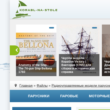
Чертёж модели
Корабля Victory /
Чер
Anatomy of the Ship -
Виктория (1765) для
Дра
The 74-gun Ship Bellona
сборки и историческая
вик
1760
справка
ист
alt="Чертёж модели
alt=
alt="Anatomy of the Ship -
Корабля Victory /
Драк
Главная
»
Файлы
»
Радиоуправляемые модели парусн
The 74-gun Ship Bellona
Виктория (1765) для
вики
1760" width="320"
сборки и историческая
исто
height="180">
справка" width="320"
widt
ПАРУСНИКИ
ПАРОВЫЕ
МОТОРНЫЕ
height="180">
heig