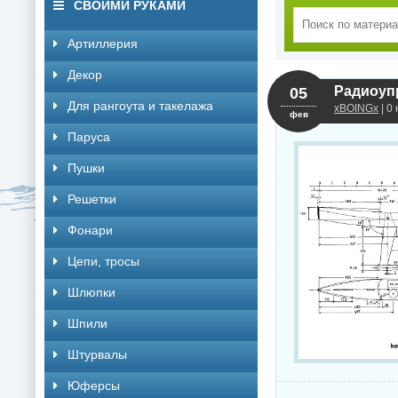
СВОИМИ РУКАМИ
Артиллерия
Декор
Радиоупр
05
Для рангоута и такелажа
xBOINGx
| 0
фев
Паруса
Пушки
Решетки
Фонари
Цепи, тросы
Шлюпки
Шпили
Штурвалы
Юферсы