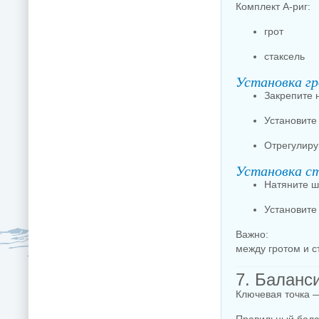
Комплект A-риг:
грот
стаксель
Установка г
Закрепите н
Установите 
Отрегулируй
Установка ст
Натяните шт
Установите 
Важно:
между гротом и 
7. Баланс
Ключевая точка