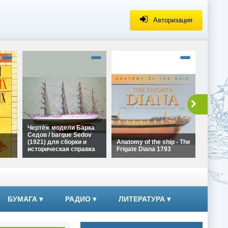
Авторизация
alt="Че
Галеона
Ла Коро
сборки 
справка
height=
Чертёж
Чертёж модели Барка
Галеона
Седов / barque Sedov
Ла Коро
(1921) для сборки и
Anatomy of the ship - The
сборки
историческая справка
Frigate Diana 1793
справк
alt="Чертёж модели
alt="Anatomy of the ship -
Барка Седов / barque
The Frigate Diana 1793"
ких
Sedov (1921) для сборки
width="320"
и историческая справка"
height="180">
width="320"
БУМАГА
▾
РАДИО
▾
ЛИТЕРАТУРА
▾
height="180">