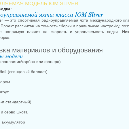
ЛЯЕМАЯ МОДЕЛЬ IOM SLIVER
водка:
иоуправляемой яхты класса IOM
Sliver
er
— это спортивная радиоуправляемая яхта международного кл
. Проект рассчитан на точность сборки и правильную настройку, поэ
е напрямую влияет на скорость и управляемость лодки. Н
борке.
овка материалов и оборудования
лы модели
еклопластик/карбон или фанера)
ьбой (свинцовый балласт)
лером
нгоут
риг стандартный)
 и серво шкота
 аккумулятор