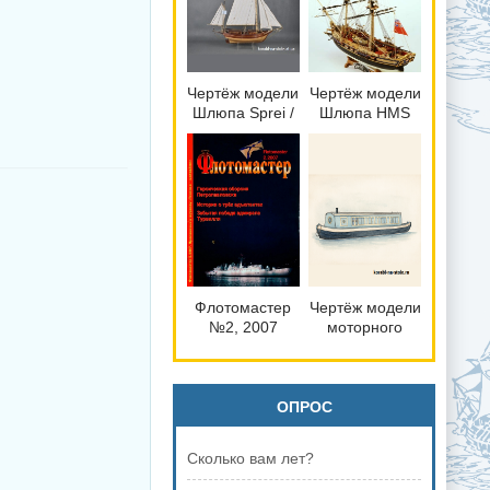
справка
сборки и
историческая
справка
Чертёж модели
Чертёж модели
Шлюпа Sprei /
Шлюпа HMS
Спрей (1892)
Swift / Суифт
для сборки и
(1763) для
историческая
сборки и
справка
историческая
справка
Флотомастер
Чертёж модели
№2, 2007
моторного
канального
судна / barge
Narrowboat
(XVII–XX) для
ОПРОС
сборки и
историческая
Сколько вам лет?
справка