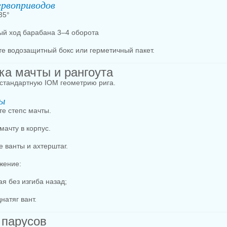
ервоприводов
35°
ый ход барабана 3–4 оборота
те водозащитный бокс или герметичный пакет.
вка мачты и рангоута
т стандартную IOM геометрию рига.
ты
те степс мачты.
мачту в корпус.
е ванты и ахтерштаг.
жение:
я без изгиба назад;
натяг вант.
 парусов