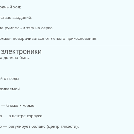
одный ход;
тствие заеданий.
те румпель и тягу на серво.
олжен поворачиваться от лёгкого прикосновения.
 электроники
а должна быть:
й от воды
уживаемой
 — ближе к корме.
а — в центре корпуса.
р — регулирует баланс (центр тяжести).