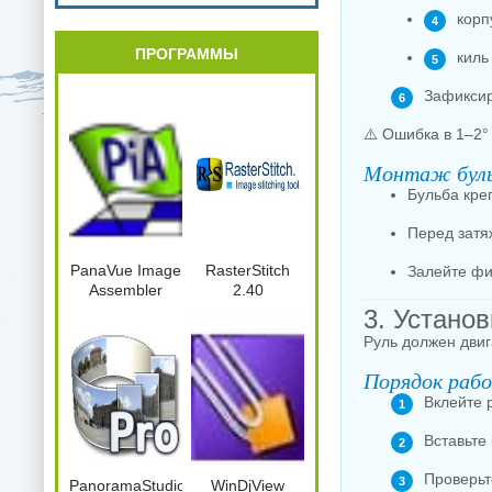
корп
ПРОГРАММЫ
киль
Зафиксир
⚠️ Ошибка в 1–2°
Монтаж бул
Бульба кре
Перед затяж
PanaVue Image
RasterStitch
Залейте фи
Assembler
2.40
3. Установ
Руль должен дви
Порядок раб
Вклейте 
Вставьте
Проверьт
PanoramaStudio2Pro.2.5.0.164.x86.Port
WinDjView