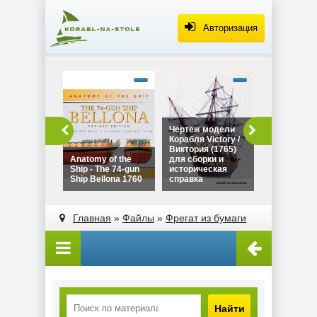
Авторизация
alt="Чертё
Дракара - с
викингов дл
сборки и
историческ
Чертёж модели
Чертёж мо
справка"
Корабля Victory /
Дракара - 
width="320"
Виктория (1765)
викингов д
height="180
Anatomy of the
для сборки и
сборки и
Ship - The 74-gun
историческая
историческ
Ship Bellona 1760
справка
справка
alt="Чертёж модели
alt="Anatomy of the
Корабля Victory /
Ship - The 74-gun
Главная
»
Файлы
»
Фрегат из бумаги
Виктория (1765)
Ship Bellona 1760"
для сборки и
width="320"
историческая
height="180">
справка"
width="320"
height="180">
Найти