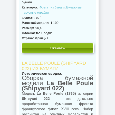
бумаги
Категория:
Фрегат из бумаги
,
Бумажные
парусные корабли
Формат:
pdf
Масштаб модели:
1:100
Размер:
96,4
Сложность:
Среднє
Страна:
Франция
Скачать
LA BELLE POULE (SHIPYARD
022) ИЗ БУМАГИ
Историческая сводка:
Сборка бумажной
модели
La Belle Poule
(Shipyard 022)
Модель
La Belle Poule (1765)
из серии
Shipyard 022
— это детально
проработанная бумажная фрегата
французского флота XVIII века. Набор
рассчитан на опытных моделистов и