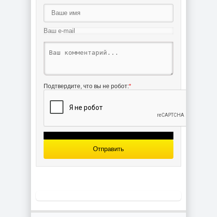
HMS "IRON
HMS DIDO [Maly
DUKE"
Modelarz 1988-
(ModelCard) из
04-05] из бумаги
бумаги
Подтвердите, что вы не робот:
*
Narvik [GPM
149] из бумаги
Отправить